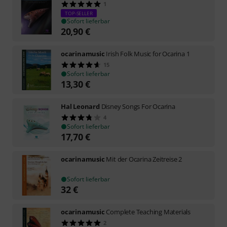
1
TOP-SELLER
Sofort lieferbar
20,90
€
ocarinamusic
Irish Folk Music for Ocarina 1
15
Sofort lieferbar
13,30
€
Hal Leonard
Disney Songs For Ocarina
4
Sofort lieferbar
17,70
€
ocarinamusic
Mit der Ocarina Zeitreise 2
Sofort lieferbar
32
€
ocarinamusic
Complete Teaching Materials
2