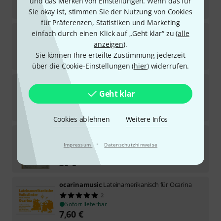
und das Merken von Einstellungen. Wenn das für
33
€
Sie okay ist, stimmen Sie der Nutzung von Cookies
für Präferenzen, Statistiken und Marketing
ocarinamusic
Favourites for Ocarina
einfach durch einen Klick auf „Geht klar“ zu (
alle
anzeigen
).
Sofort lieferbar
Sie können Ihre erteilte Zustimmung jederzeit
14,30
€
über die Cookie-Einstellungen (
hier
) widerrufen.
ocarinamusic
Kinderlieder 10-Loch 1
Geht klar
Sofort lieferbar
13,30
€
Cookies ablehnen
Weitere Infos
ocarinamusic
Alfredo Barattoni 24 Pieces
·
1
Impressum
Datenschutzhinweise
Sofort lieferbar
39
€
ocarinamusic
Lateinamerikanisch für Ocarina
2
Sofort lieferbar
7,60
€