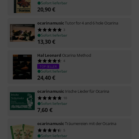
Sofort lieferbar
20,90
€
ocarinamusic
Tutor for 4 and 6 hole Ocarina
3
Sofort lieferbar
13,30
€
Hal Leonard
Ocarina Method
4
TOP-SELLER
Sofort lieferbar
24,40
€
ocarinamusic
Irische Lieder für Ocarina
10
Sofort lieferbar
7,60
€
ocarinamusic
Träumereien mit der Ocarina
5
Sofort lieferbar