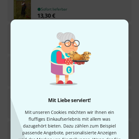
Sofort lieferbar
13,30
€
Hal Leonard
The Beatles For Ocarina
Sofort lieferbar
13,30
€
ocarinamusic
Alpenländ. Volksmusik Ocarina
5
Sofort lieferbar
13,30
€
ocarinamusic
Original compositions
Mit Liebe serviert!
2
Sofort lieferbar
32
€
Mit unseren Cookies möchten wir Ihnen ein
fluffiges Einkaufserlebnis mit allem was
dazugehört bieten. Dazu zählen zum Beispiel
ocarinamusic
Studioprojekt Weinberg 2011
passende Angebote, personalisierte Anzeigen
Sofort lieferbar