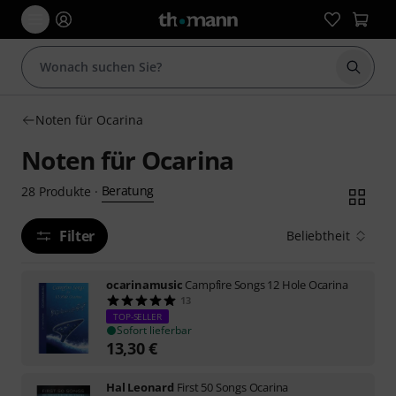
Suche 
Noten für Ocarina
Noten für Ocarina
Beratung
28
Produkte
·
Filter
Beliebtheit
ocarinamusic
Campfire Songs 12 Hole Ocarina
13
TOP-SELLER
Sofort lieferbar
13,30
€
Hal Leonard
First 50 Songs Ocarina