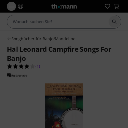
Suche 
Songbücher für Banjo/Mandoline
Hal Leonard Campfire Songs For
Banjo
4.0 von 5 Sternen aus 1 Kundenbewertungen
(
1
)