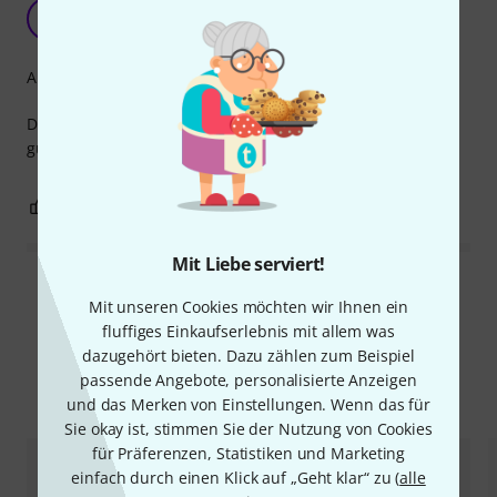
Bin sehr zufrieden
E
e.ber 25.09.2022
Arrangement
Der Inhalt dieses campfire Songs für Banjo gefällt mir sehr
gut. Kann ich weiter empfehlen.
0
0
BEWERTUNG MELDEN
Mit Liebe serviert!
Alle Bewertungen lesen
Mit unseren Cookies möchten wir Ihnen ein
fluffiges Einkaufserlebnis mit allem was
dazugehört bieten. Dazu zählen zum Beispiel
passende Angebote, personalisierte Anzeigen
Alternativen vergleichen
und das Merken von Einstellungen. Wenn das für
Sie okay ist, stimmen Sie der Nutzung von Cookies
für Präferenzen, Statistiken und Marketing
einfach durch einen Klick auf „Geht klar“ zu (
alle