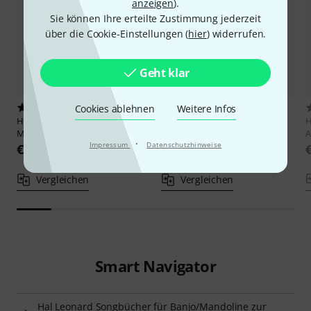
anzeigen
).
Sie können Ihre erteilte Zustimmung jederzeit
über die Cookie-Einstellungen (
hier
) widerrufen.
Geht klar
Cookies ablehnen
2
Weitere Infos
2
Hal Leonard
Simple Songs For
Hal Leonard
50 First Bluegrass
H
Mandolin
Songs Banjo
A
·
Impressum
Datenschutzhinweise
€ 22,90
€ 28
Vergleichen
Vergleichen
Smart Navigator
Hal Leonard Songbücher für Banjo/Mandoline zur