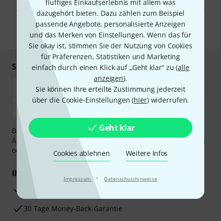
Werbung und einer Messung des E-Mail-Nutzungsverhaltens zu. Die
fluffiges Einkaufserlebnis mit allem was
Abmeldung ist jederzeit möglich. Weitere Informationen finden Sie in
dazugehört bieten. Dazu zählen zum Beispiel
unseren
Datenschutzhinweisen
.
passende Angebote, personalisierte Anzeigen
* Pflichtfeld
und das Merken von Einstellungen. Wenn das für
Sie okay ist, stimmen Sie der Nutzung von Cookies
für Präferenzen, Statistiken und Marketing
Sicher einkaufen & bezahlen
einfach durch einen Klick auf „Geht klar“ zu (
alle
anzeigen
).
Sie können Ihre erteilte Zustimmung jederzeit
über die Cookie-Einstellungen (
hier
) widerrufen.
Geht klar
Bezahlen Sie vertraulich und sicher per Vorkasse, PayPal,
Amazon Pay,
Klarna Sofort bezahlen
,
Klarna Ratenzahlung
oder Kreditkarte.
Cookies ablehnen
Weitere Infos
Ihre Vorteile
·
Impressum
Datenschutzhinweise
3 Jahre Thomann Garantie
30 Tage Money-Back-Garantie