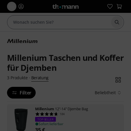
Suche 
Millenium Taschen und Koffer
für Djemben
Beratung
3
Produkte
·
Filter
Beliebtheit
Millenium
12"-14" Djembe Bag
184
TOP-SELLER
Sofort lieferbar
35
€