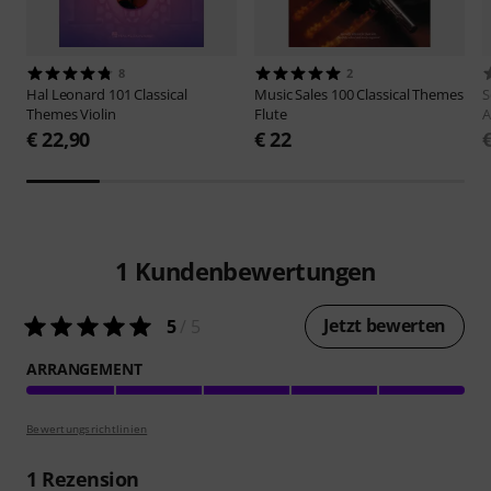
8
2
Hal Leonard
101 Classical
Music Sales
100 Classical Themes
S
Themes Violin
Flute
A
€ 22,90
€ 22
1
Kundenbewertungen
Jetzt bewerten
5
/ 5
ARRANGEMENT
Bewertungsrichtlinien
1
Rezension