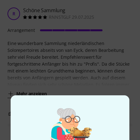
Schöne Sammlung
R
RNNSTGLF 29.07.2025
Arrangement
Eine wunderbare Sammlung niederländischen
Solorepertoires abseits von van Eyck, deren Bearbeitung
sehr viel Freude bereitet. Empfehlenswert für
fortgeschrittene Anfänger bis hin zu "Profis". Da die Stücke
mit einem leichten Grundthema beginnen, können diese
bereits von Anfängern gespielt werden. Auch auf diesem
Niveau finden sich sehr schöne Melodien. Es folgen immer
Mehr anzeigen
0
0
BEWERTUNG MELDEN
Alle Bewertungen lesen