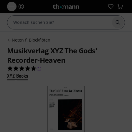
Suche 
Noten f. Blockflöten
Musikverlag XYZ The Gods'
Recorder-Heaven
5.0 von 5 Sternen aus 1 Kundenbewertungen
(
1
)