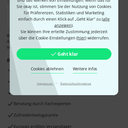
und das Merken von Einstellungen. Wenn das für
Sie okay ist, stimmen Sie der Nutzung von Cookies
für Präferenzen, Statistiken und Marketing
einfach durch einen Klick auf „Geht klar“ zu (
alle
anzeigen
).
Sie können Ihre erteilte Zustimmung jederzeit
Bezahlen Sie vertraulich und sicher per Vorkasse, PayPal,
über die Cookie-Einstellungen (
hier
) widerrufen.
Amazon Pay,
Klarna Sofort bezahlen
,
Klarna Ratenzahlung
oder Kreditkarte.
Geht klar
Ihre Vorteile
Cookies ablehnen
Weitere Infos
3 Jahre Thomann Garantie
30 Tage Money-Back-Garantie
·
Impressum
Datenschutzhinweise
Reparaturservice
Beratung durch Fachexperten
Zufriedenheitsgarantie
Europas größtes Versandlager