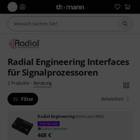
Suche 
Radial Engineering Interfaces
für Signalprozessoren
Beratung
2
Produkte
·
Filter
Beliebtheit
Radial Engineering
Voco-Loco MK2
TOP-SELLER
Sofort lieferbar
468
€