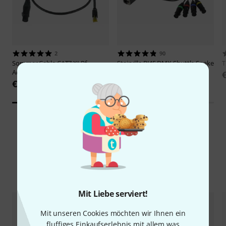
2
90
Sommer Cable
CAT7 XLRf
Stairville
RJ45 DMX Shuttle Snake
Adapter 1m black
FX4
€ 42
€ 39
Alternativen vergleichen
Mit Liebe serviert!
Mit unseren Cookies möchten wir Ihnen ein
fluffiges Einkaufserlebnis mit allem was