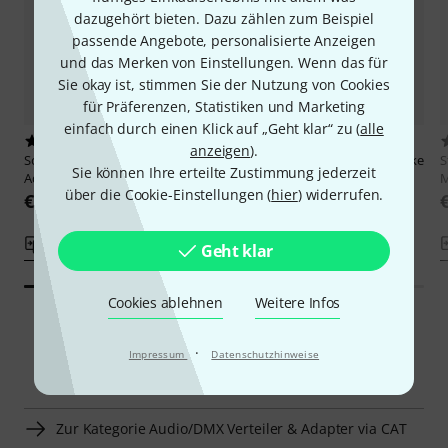
dazugehört bieten. Dazu zählen zum Beispiel
passende Angebote, personalisierte Anzeigen
und das Merken von Einstellungen. Wenn das für
Sie okay ist, stimmen Sie der Nutzung von Cookies
für Präferenzen, Statistiken und Marketing
einfach durch einen Klick auf „Geht klar“ zu (
alle
2
90
anzeigen
).
Sommer Cable
CAT7 XLRf
Stairville
RJ45 DMX Shuttle Snake
S
Sie können Ihre erteilte Zustimmung jederzeit
Adapter 1m black
FX4
über die Cookie-Einstellungen (
hier
) widerrufen.
€ 42
€ 39
Vergleichen
Vergleichen
Geht klar
Cookies ablehnen
Weitere Infos
·
Impressum
Datenschutzhinweise
Smart Navigator
Zur Kategorie Audio/DMX Verteiler & Adapter via CAT