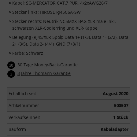
Kabel: SC-MERCATOR CAT.7 PUR, 4x2xAWG26/7
Stecker links: HIROSE RJ45C6A-SW
Stecker rechts: Neutrik NC5MXX-BAG XLR male inkl.
schwarzen XLR-Codierring und XLR-Kappe
Belegung (RJ45/XLR 5pol): Data 1+ (1/3), Data 1- (2/2), Data
2+ (3/5), Data 2- (4/4), GND (7+8/1)
Farbe: Schwarz
30 Tage Money-Back-Garantie
30
3 Jahre Thomann Garantie
3
Erhältlich seit
August 2020
Artikelnummer
500507
Verkaufseinheit
1 Stück
Bauform
Kabeladapter