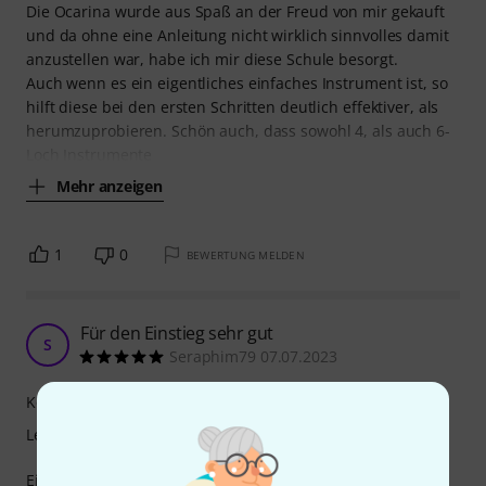
Die Ocarina wurde aus Spaß an der Freud von mir gekauft
und da ohne eine Anleitung nicht wirklich sinnvolles damit
anzustellen war, habe ich mir diese Schule besorgt.
Auch wenn es ein eigentliches einfaches Instrument ist, so
hilft diese bei den ersten Schritten deutlich effektiver, als
herumzuprobieren. Schön auch, dass sowohl 4, als auch 6-
Loch Instrumente
Mehr anzeigen
1
0
BEWERTUNG MELDEN
Für den Einstieg sehr gut
S
Seraphim79 07.07.2023
Kompetenz
Lernfaktor
Einfaches Buch mit schöner Aufmachung und gut