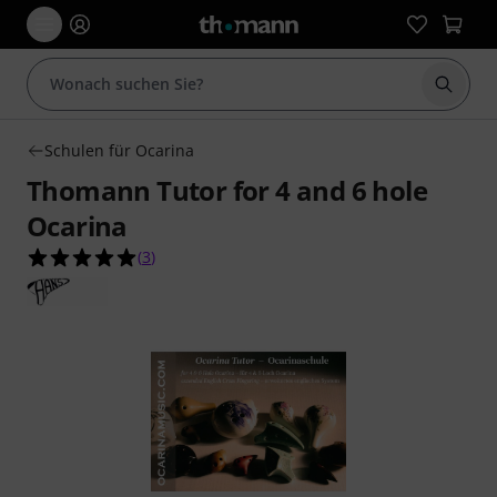
Suche 
Schulen für Ocarina
Thomann Tutor for 4 and 6 hole
Ocarina
5.0 von 5 Sternen aus 3 Kundenbewertungen
(
3
)