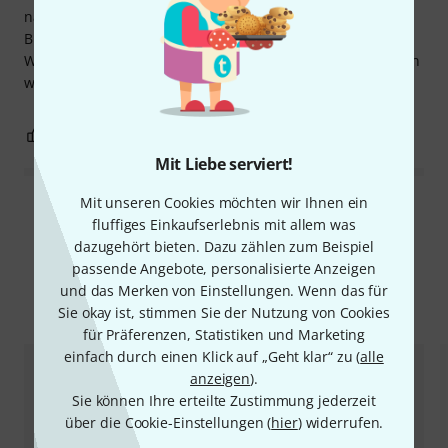
nachspielbar.
Bilder sind angenehm groß und die Stücke bekannt.
Wer vernünftig etwas auf der Ocarina zum einstieg machen
will, kann hier beruhigt zugreifen.
1
0
BEWERTUNG MELDEN
Mit Liebe serviert!
Mit unseren Cookies möchten wir Ihnen ein
Alle Bewertungen lesen
fluffiges Einkaufserlebnis mit allem was
dazugehört bieten. Dazu zählen zum Beispiel
passende Angebote, personalisierte Anzeigen
und das Merken von Einstellungen. Wenn das für
Alternativen vergleichen
Sie okay ist, stimmen Sie der Nutzung von Cookies
für Präferenzen, Statistiken und Marketing
einfach durch einen Klick auf „Geht klar“ zu (
alle
anzeigen
).
Sie können Ihre erteilte Zustimmung jederzeit
über die Cookie-Einstellungen (
hier
) widerrufen.