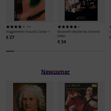
151
6
Voggenreiter
Acoustic Guitar 1
Bosworth
Beatles by Dominic
E
Miller
€ 27
€ 34
Newcomer