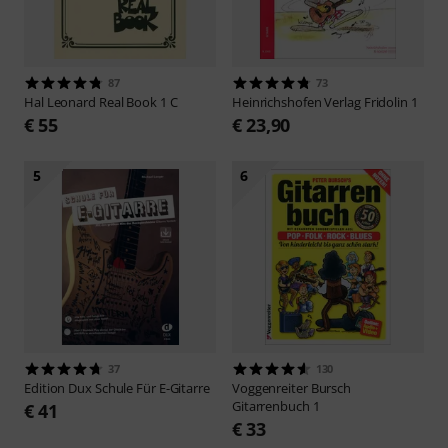
87
73
Hal Leonard
Real Book 1 C
Heinrichshofen Verlag
Fridolin 1
€ 55
€ 23,90
5
6
37
130
Edition Dux
Schule Für E-Gitarre
Voggenreiter
Bursch
Gitarrenbuch 1
€ 41
€ 33