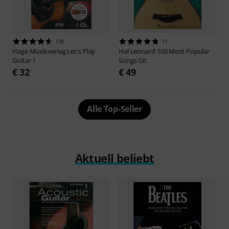
198
11
Hage Musikverlag
Let's Play
Hal Leonard
100 Most Popular
Guitar 1
Songs Git
€ 32
€ 49
Alle Top-Seller
Aktuell beliebt