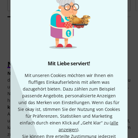
Alle Marken
Noten für Gitarre kaufen
Mit Liebe serviert!
Noten für Gitarre
sind ein wichtiger Bestandteil, wenn es
Mit unseren Cookies möchten wir Ihnen ein
darum geht, die ersten Gehversuche auf dem Instrument zu
fluffiges Einkaufserlebnis mit allem was
unternehmen oder die bisherigen Fähigkeiten auszubauen.
dazugehört bieten. Dazu zählen zum Beispiel
Noten können Anfängern und Fortgeschrittenen dabei
passende Angebote, personalisierte Anzeigen
helfen,
neue Songs zu lernen
, das
Griffbrett besser
und das Merken von Einstellungen. Wenn das für
kennenzulernen
oder die
Harmonielehre zu trainieren
.
Sie okay ist, stimmen Sie der Nutzung von Cookies
Auch wenn das Internet heutzutage einen schier
für Präferenzen, Statistiken und Marketing
unendlichen Pool an Lernvideos, Tabs und Noten bereithält,
einfach durch einen Klick auf „Geht klar“ zu (
alle
kann eine gut strukturierte Gitarrenschule oder ein sorgsam
anzeigen
).
zusammengestelltes Songbuch den Lernerfolg nachhaltig
Sie können Ihre erteilte Zustimmung jederzeit