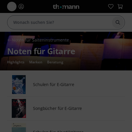
Suche 
Noten für Saiteninstrumente
Noten für Gitarre
Highlights
Marken
Beratung
Schulen für E-Gitarre
Songbücher für E-Gitarre