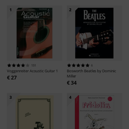
1
2
151
6
Voggenreiter
Acoustic Guitar 1
Bosworth
Beatles by Dominic
Miller
€ 27
€ 34
3
4