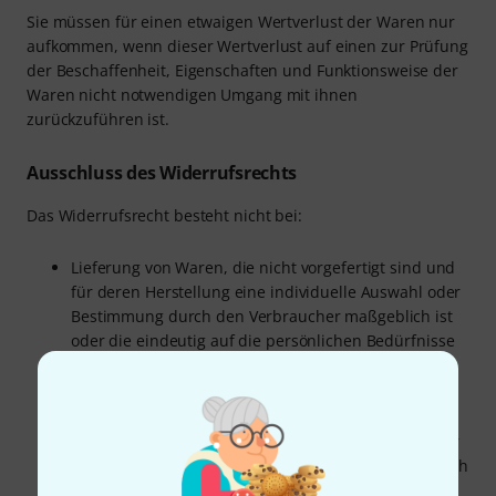
Sie müssen für einen etwaigen Wertverlust der Waren nur
aufkommen, wenn dieser Wertverlust auf einen zur Prüfung
der Beschaffenheit, Eigenschaften und Funktionsweise der
Waren nicht notwendigen Umgang mit ihnen
zurückzuführen ist.
Ausschluss des Widerrufsrechts
Das Widerrufsrecht besteht nicht bei:
Lieferung von Waren, die nicht vorgefertigt sind und
für deren Herstellung eine individuelle Auswahl oder
Bestimmung durch den Verbraucher maßgeblich ist
oder die eindeutig auf die persönlichen Bedürfnisse
des Verbrauchers zugeschnitten sind,
Lieferung von versiegelten Waren, die aus Gründen
des Gesundheitsschutzes oder der Hygiene nicht zur
Rückgabe geeignet sind, wenn ihre Versiegelung nach
der Lieferung entfernt wurde,