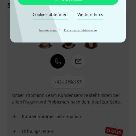
So erreichen Sie uns
Cookies ablehnen
Weitere Infos
Kundenservice
·
Impressum
Datenschutzhinweise
+43-13850157
Unser Thomann Team Kundenservice steht Ihnen bei
allen Fragen und Problemen nach dem Kauf zur Seite.
Kundennummer bereithalten
Öffnungszeiten