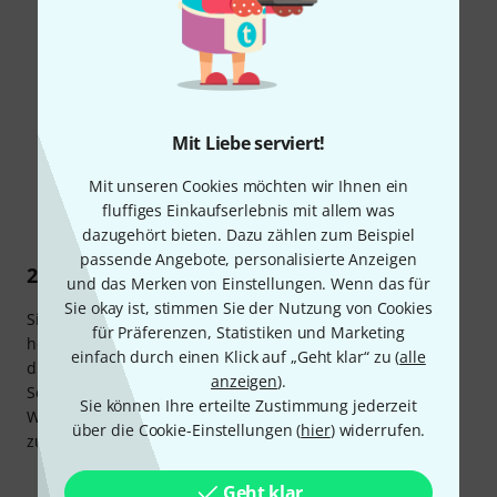
Lieferung von Ton- oder Videoaufnahmen oder
Computersoftware in einer versiegelten Packung,
wenn die Versiegelung nach der Lieferung entfernt
wurde,
Mit Liebe serviert!
Lieferung von Zeitungen, Zeitschriften oder
Mit unseren Cookies möchten wir Ihnen ein
Illustrierten mit Ausnahme von Abonnement-
fluffiges Einkaufserlebnis mit allem was
Verträgen.
dazugehört bieten. Dazu zählen zum Beispiel
passende Angebote, personalisierte Anzeigen
2. Musterwiderrufsformular
und das Merken von Einstellungen. Wenn das für
Sie okay ist, stimmen Sie der Nutzung von Cookies
Sie können hier ein
Musterwiderrufsformular
als PDF
für Präferenzen, Statistiken und Marketing
herunterladen (Adobe Acrobat Reader erforderlich) und
einfach durch einen Klick auf „Geht klar“ zu (
alle
dieses verwenden, um Ihr Widerrufsrecht auszuüben.
anzeigen
).
Senden Sie hierzu einfach das ausgefüllte
Sie können Ihre erteilte Zustimmung jederzeit
Widerrufsformular per Post, Telefax oder E-Mail an uns
über die Cookie-Einstellungen (
hier
) widerrufen.
zurück.
Geht klar