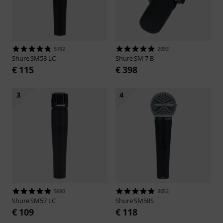
5782
2093
Shure
SM58 LC
Shure
SM 7 B
€ 115
€ 398
3
4
5880
3052
Shure
SM57 LC
Shure
SM58S
€ 109
€ 118