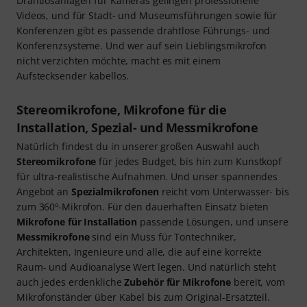
Drahtlosanlagen für Kameras gelingen professionelle
Videos, und für Stadt- und Museumsführungen sowie für
Konferenzen gibt es passende drahtlose Führungs- und
Konferenzsysteme. Und wer auf sein Lieblingsmikrofon
nicht verzichten möchte, macht es mit einem
Aufstecksender kabellos.
Stereomikrofone, Mikrofone für die
Installation, Spezial- und Messmikrofone
Natürlich findest du in unserer großen Auswahl auch
Stereomikrofone
für jedes Budget, bis hin zum Kunstkopf
für ultra-realistische Aufnahmen. Und unser spannendes
Angebot an
Spezialmikrofonen
reicht vom Unterwasser- bis
zum 360º-Mikrofon. Für den dauerhaften Einsatz bieten
Mikrofone für Installation
passende Lösungen, und unsere
Messmikrofone
sind ein Muss für Tontechniker,
Architekten, Ingenieure und alle, die auf eine korrekte
Raum- und Audioanalyse Wert legen. Und natürlich steht
auch jedes erdenkliche
Zubehör für Mikrofone
bereit, vom
Mikrofonständer über Kabel bis zum Original-Ersatzteil.