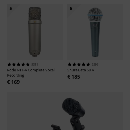
5
6
5311
2596
Rode
NT1-A Complete Vocal
Shure
Beta 58 A
Recording
€ 185
€ 169