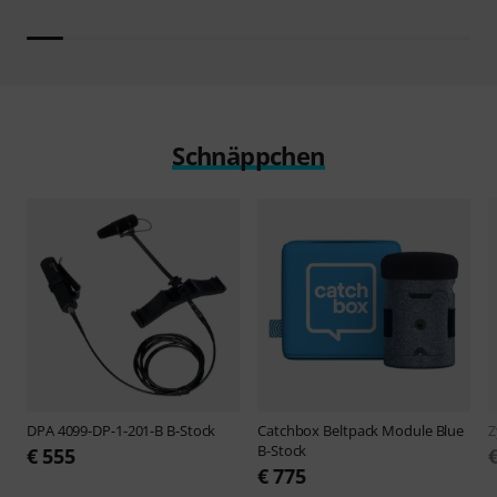
Schnäppchen
DPA
4099-DP-1-201-B B-Stock
Catchbox
Beltpack Module Blue
Z
B-Stock
€ 555
€ 775