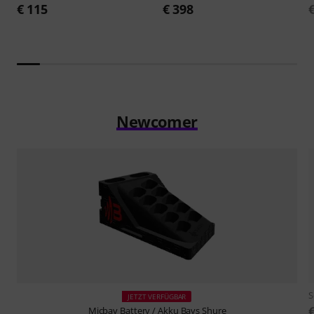
€ 115
€ 398
Newcomer
S
JETZT VERFÜGBAR
Micbay
Battery / Akku Bays Shure