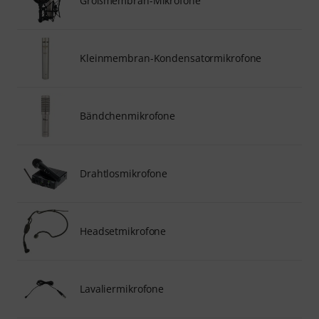
Großmembran-Mikrofone
Kleinmembran-Kondensatormikrofone
Bändchenmikrofone
Drahtlosmikrofone
Headsetmikrofone
Lavaliermikrofone