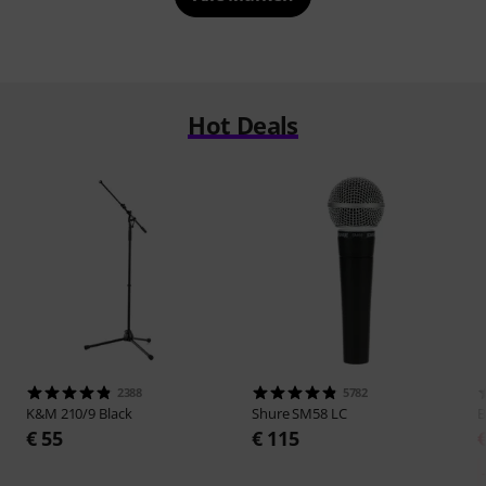
Hot Deals
2388
5782
K&M
210/9 Black
Shure
SM58 LC
B
€ 55
€ 115