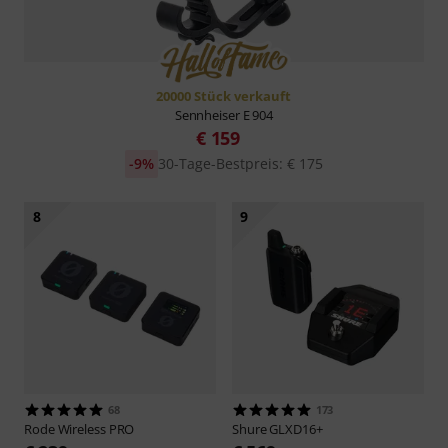
20000 Stück verkauft
Sennheiser
E 904
€ 159
-9%
30-Tage-Bestpreis: € 175
8
9
68
173
Rode
Wireless PRO
Shure
GLXD16+