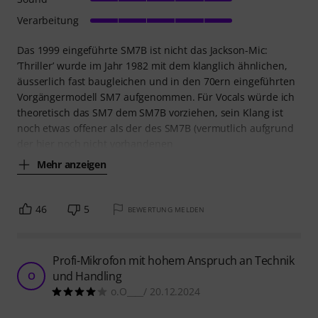
Verarbeitung
Das 1999 eingeführte SM7B ist nicht das Jackson-Mic:
’Thriller’ wurde im Jahr 1982 mit dem klanglich ähnlichen,
äusserlich fast baugleichen und in den 70ern eingeführten
Vorgängermodell SM7 aufgenommen. Für Vocals würde ich
theoretisch das SM7 dem SM7B vorziehen, sein Klang ist
noch etwas offener als der des SM7B (vermutlich aufgrund
der hier noch nicht vorhandenen
Mehr anzeigen
46
5
BEWERTUNG MELDEN
Profi-Mikrofon mit hohem Anspruch an Technik
und Handling
O
o.O____/ 20.12.2024