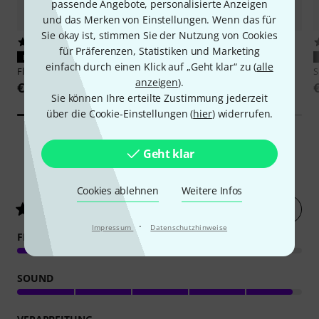
passende Angebote, personalisierte Anzeigen
und das Merken von Einstellungen. Wenn das für
Sie okay ist, stimmen Sie der Nutzung von Cookies
39
4
für Präferenzen, Statistiken und Marketing
PASST GARANTIERT
PASST GARANTIERT
einfach durch einen Klick auf „Geht klar“ zu (
alle
Flyht Pro
EVA Case SM7B
Shure
Broadcast Boom Arm
S
anzeigen
).
€ 29
€ 109
Sie können Ihre erteilte Zustimmung jederzeit
über die Cookie-Einstellungen (
hier
) widerrufen.
Geht klar
2093
Kundenbewertungen
Cookies ablehnen
Weitere Infos
Jetzt bewerten
4.9
/ 5
·
Impressum
Datenschutzhinweise
FEATURES
SOUND