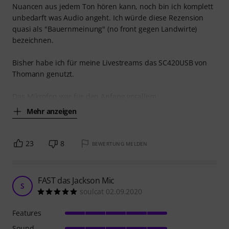
Nuancen aus jedem Ton hören kann, noch bin ich komplett
unbedarft was Audio angeht. Ich würde diese Rezension
quasi als "Bauernmeinung" (no front gegen Landwirte)
bezeichnen.
Bisher habe ich für meine Livestreams das SC420USB von
Thomann genutzt.
Das Mikrofon war für den Anfang vorallem
Mehr anzeigen
23
8
BEWERTUNG MELDEN
FAST das Jackson Mic
S
soulcat 02.09.2020
Features
Sound