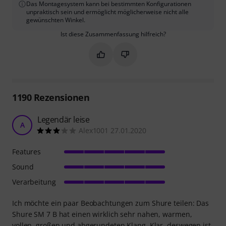
Das Montagesystem kann bei bestimmten Konfigurationen
unpraktisch sein und ermöglicht möglicherweise nicht alle
gewünschten Winkel.
Ist diese Zusammenfassung hilfreich?
Markieren Sie diese Zusammenfassung
Markieren Sie diese Zusammen
1190
Rezensionen
Legendär leise
A
Alex1001 27.01.2020
Features
Sound
Verarbeitung
Ich möchte ein paar Beobachtungen zum Shure teilen: Das
Shure SM 7 B hat einen wirklich sehr nahen, warmen,
vollen, großen und abgerundeten Klang. Klar, deswegen ist