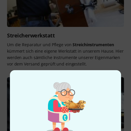
Streicherwerkstatt
Um die Reparatur und Pflege von
Streichinstrumenten
kümmert sich eine eigene Werkstatt in unserem Hause. Hier
werden auch sämtliche Instrumente unserer Eigenmarken
vor dem Versand geprüft und eingestellt.