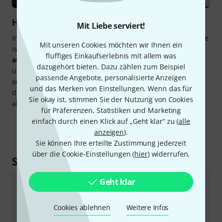
Holz- und Blechblasinstrumentenwerkstatt
Mit Liebe serviert!
In unseren Werkstätten für Holz- und Blechblasinstrumente
Mit unseren Cookies möchten wir Ihnen ein
ist Ihr Instrument in besten Händen.
Professionell
fluffiges Einkaufserlebnis mit allem was
ausgebildete Blasinstrumentenbauer
nehmen Umbauten
dazugehört bieten. Dazu zählen zum Beispiel
und Reparaturen nach Ihren persönlichen Wünschen vor
passende Angebote, personalisierte Anzeigen
oder fertigen Ersatzteile an. Unser Werkstatt-Team bietet
und das Merken von Einstellungen. Wenn das für
diese und viele weitere Services rund um Blasinstrumente
Sie okay ist, stimmen Sie der Nutzung von Cookies
aller Hersteller an und berät Sie gerne.
für Präferenzen, Statistiken und Marketing
einfach durch einen Klick auf „Geht klar“ zu (
alle
anzeigen
).
Sie können Ihre erteilte Zustimmung jederzeit
über die Cookie-Einstellungen (
hier
) widerrufen.
So erreichen Sie uns
Geht klar
Kundenservice
Cookies ablehnen
Weitere Infos