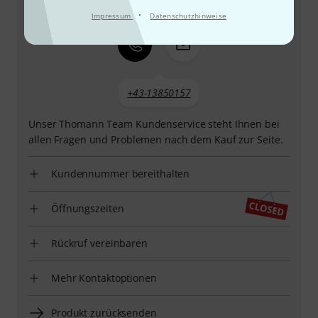
·
Impressum
Datenschutzhinweise
+43-13850157
Unser Thomann Team Kundenservice steht Ihnen bei
allen Fragen und Problemen nach dem Kauf zur Seite.
Kundennummer bereithalten
Öffnungszeiten
Rückruf vereinbaren
Mehr Kontaktoptionen
Produkt zurücksenden