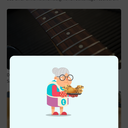
Das Ergebnis kann sich sehen und hören lassen: Keine
Saiten mehr, die an einzelnen Bünden scheppern.