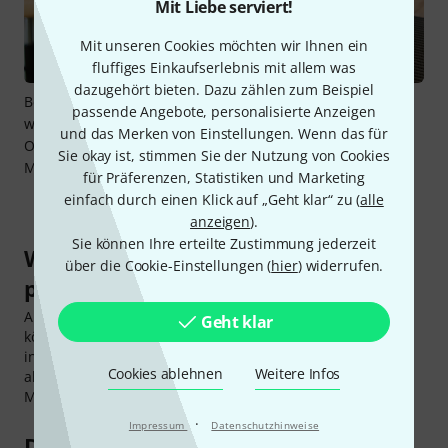
Mit Liebe serviert!
Mit unseren Cookies möchten wir Ihnen ein
fluffiges Einkaufserlebnis mit allem was
dazugehört bieten. Dazu zählen zum Beispiel
Bevor das Instrument wieder in die Hände seines Besitzers
passende Angebote, personalisierte Anzeigen
wandert, poliert das Gitarren-Team die Bünde, stellt die
und das Merken von Einstellungen. Wenn das für
Oktavreinheit und die auf die individuelle Spielweise des
Sie okay ist, stimmen Sie der Nutzung von Cookies
Musikers angepasste Saitenhöhe ein.
für Präferenzen, Statistiken und Marketing
einfach durch einen Klick auf „Geht klar“ zu (
alle
anzeigen
).
Sie können Ihre erteilte Zustimmung jederzeit
Welche Instrumente lassen sich
über die Cookie-Einstellungen (
hier
) widerrufen.
pleken?
Alle mit Metallbünden versehenen Zupfinstrumente
Geht klar
können mit Hilfe der PLEK-Maschine bearbeitet und
individuell eingestellt werden. Neben E-Gitarren,
Cookies ablehnen
Weitere Infos
akustischen Gitarren und Bässen gilt dies auch für
Mandolinen, 6-saitige Banjos und Resonator-Gitarren.
·
Impressum
Datenschutzhinweise
Die optimale Saitenlage