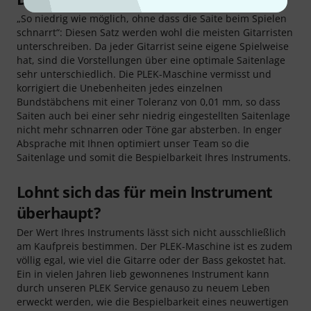
„So niedrig wie möglich, ohne dass die Saite beim Spielen
schnarrt“: Diesen Satz werden wohl die meisten Gitarristen
unterschreiben. Da jeder Gitarrist seine eigene Spielweise
hat, sind die Vorstellungen über eine optimale Saitenlage
sehr unterschiedlich. Die PLEK-Maschine vermisst und
korrigiert die Unebenheiten jedes einzelnen
Bundstäbchens mit einer Toleranz von 0,01 mm, so dass
Saiten auch bei einer sehr niedrig eingestellten Saitenlage
nicht mehr schnarren oder Töne gar absterben. In enger
Absprache mit Ihnen optimiert unser Team so die
Saitenlage und somit die Bespielbarkeit Ihres Instruments.
Lohnt sich das für mein Instrument
überhaupt?
Der Wert Ihres Instruments lässt sich nicht ausschließlich
am Kaufpreis bestimmen. Der PLEK-Maschine ist es zudem
völlig egal, wie viel die Gitarre oder der Bass gekostet hat.
Ein in vielen Jahren lieb gewonnenes Instrument kann
durch unseren PLEK Service genauso zu neuem Leben
erweckt werden, wie die Bespielbarkeit eines neuwertigen