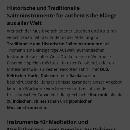
Historische und Traditionelle
Saiteninstrumente für authentische Klänge
aus aller Welt
Wer sich der Musik verschiedener Epochen und Kulturen
verschrieben hat, der findet in der Abteilung für
Traditionelle und Historische Saiteninstrumente
bei
Thomann eine einzigartige Auswahl authentischer
Instrumente aus aller Welt. Ob du in einem Weltmusik-
Ensemble spielen möchtest, in einer Folk-Band, oder ob
Mittelaltermusik zu deinen Favoriten zählt – mit
Oud,
Keltischer Harfe, Dulcimer
oder
Balalaika
sind
beeindruckende Klangerlebnisse garantiert. Unser Angebot
kennt im Wortsinn keine Grenzen und reicht von der
brasilianischen
Caixa
über die griechische
Bouzouki
bis hin
zu
indischen, chinesischen
und
japanischen
Musikinstrumenten
.
Instrumente für Meditation und
Musiktherapie – vom Gong bis zur Dulcimer