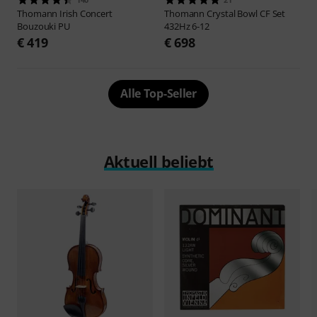
Thomann
Irish Concert
Thomann
Crystal Bowl CF Set
Bouzouki PU
432Hz 6-12
€ 419
€ 698
Alle Top-Seller
Aktuell beliebt