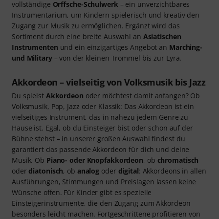
vollständige
Orﬀsche-Schulwerk
– ein unverzichtbares
Instrumentarium, um Kindern spielerisch und kreativ den
Zugang zur Musik zu ermöglichen. Ergänzt wird das
Sortiment durch eine breite Auswahl an
Asiatischen
Instrumenten
und ein einzigartiges Angebot an
Marching-
und Military
– von der kleinen Trommel bis zur Lyra.
Akkordeon – vielseitig von Volksmusik bis Jazz
Du spielst
Akkordeon
oder möchtest damit anfangen? Ob
Volksmusik, Pop, Jazz oder Klassik: Das Akkordeon ist ein
vielseitiges Instrument, das in nahezu jedem Genre zu
Hause ist. Egal, ob du Einsteiger bist oder schon auf der
Bühne stehst – in unserer großen Auswahl findest du
garantiert das passende Akkordeon für dich und deine
Musik. Ob
Piano- oder Knopfakkordeon
, ob
chromatisch
oder
diatonisch
, ob
analog
oder
digital
: Akkordeons in allen
Ausführungen, Stimmungen und Preislagen lassen keine
Wünsche oﬀen. Für Kinder gibt es spezielle
Einsteigerinstrumente, die den Zugang zum Akkordeon
besonders leicht machen. Fortgeschrittene profitieren von