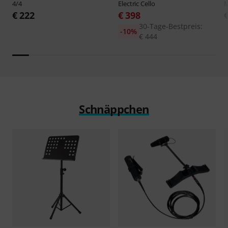
4/4
Electric Cello
M
€ 222
€ 398
30-Tage-Bestpreis:
-10%
€ 444
Schnäppchen