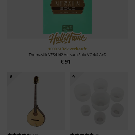
1000 Stück verkauft
Thomastik
VES4142 Versum Solo VC 4/4 A+D
€ 91
8
9
140
21