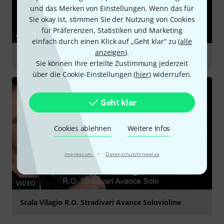
und das Merken von Einstellungen. Wenn das für
Sie okay ist, stimmen Sie der Nutzung von Cookies
für Präferenzen, Statistiken und Marketing
VIDEO
einfach durch einen Klick auf „Geht klar“ zu (
alle
anzeigen
).
Strasser Professional Natur indischer Apfel
Sie können Ihre erteilte Zustimmung jederzeit
abspielen
über die Cookie-Einstellungen (
hier
) widerrufen.
Geht klar
Cookies ablehnen
Weitere Infos
·
Impressum
Datenschutzhinweise
VIDEO
Scala Vilagio R.O. Stradivari Avance Solovioline
abspielen