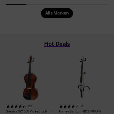
Alle Marken
Hot Deals
353
15
Stentor
SR1500 Violin Student II
Harley Benton
HBCE 990WH