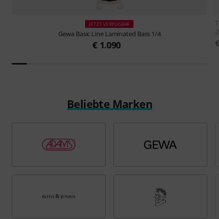
JETZT VERFÜGBAR
2
Gewa
Basic Line Laminated Bass 1/4
€ 1.090
Beliebte Marken