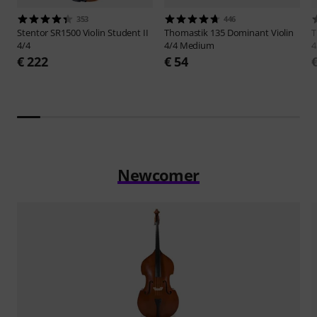
353
446
Stentor
SR1500 Violin Student II
Thomastik
135 Dominant Violin
4/4
4/4 Medium
4
€ 222
€ 54
Newcomer