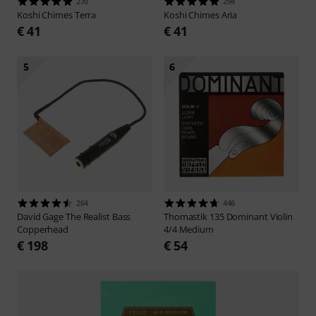
270
294
Koshi
Chimes Terra
Koshi
Chimes Aria
€ 41
€ 41
5
6
264
446
David Gage
The Realist Bass
Thomastik
135 Dominant Violin
Copperhead
4/4 Medium
€ 198
€ 54