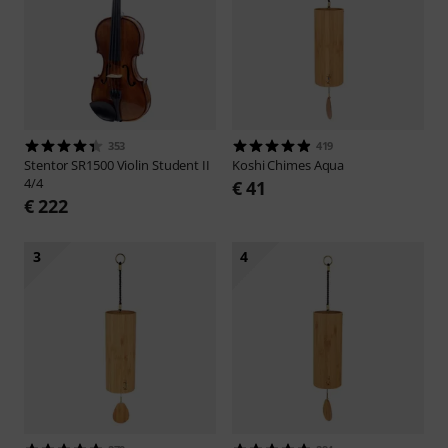
353
419
Stentor
SR1500 Violin Student II
Koshi
Chimes Aqua
4/4
€ 41
€ 222
3
4