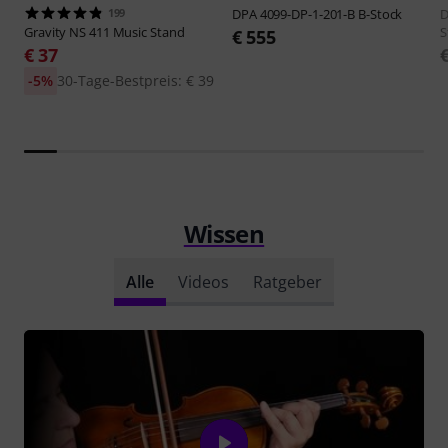
199
DPA
4099-DP-1-201-B B-Stock
D
Gravity
NS 411 Music Stand
S
€ 555
€ 37
-5%
30-Tage-Bestpreis: € 39
Wissen
Alle
Videos
Ratgeber