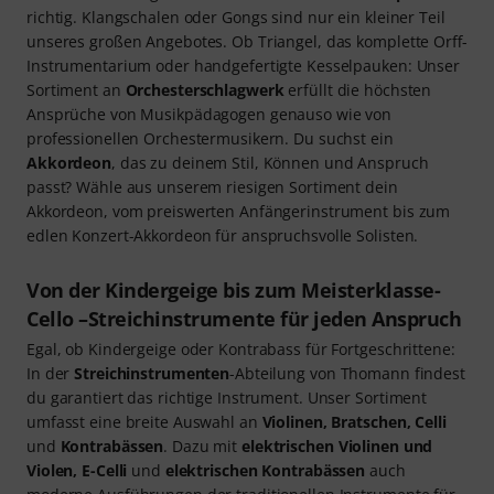
richtig. Klangschalen oder Gongs sind nur ein kleiner Teil
unseres großen Angebotes. Ob Triangel, das komplette Orﬀ-
Instrumentarium oder handgefertigte Kesselpauken: Unser
Sortiment an
Orchesterschlagwerk
erfüllt die höchsten
Ansprüche von Musikpädagogen genauso wie von
professionellen Orchestermusikern. Du suchst ein
Akkordeon
, das zu deinem Stil, Können und Anspruch
passt? Wähle aus unserem riesigen Sortiment dein
Akkordeon, vom preiswerten Anfängerinstrument bis zum
edlen Konzert-Akkordeon für anspruchsvolle Solisten.
Von der Kindergeige bis zum Meisterklasse-
Cello –Streichinstrumente für jeden Anspruch
Egal, ob Kindergeige oder Kontrabass für Fortgeschrittene:
In der
Streichinstrumenten
-Abteilung von Thomann findest
du garantiert das richtige Instrument. Unser Sortiment
umfasst eine breite Auswahl an
Violinen, Bratschen, Celli
und
Kontrabässen
. Dazu mit
elektrischen Violinen und
Violen, E-Celli
und
elektrischen Kontrabässen
auch