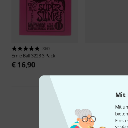
360
Ernie Ball
3223 3 Pack
€ 16,90
Mit 
Mit un
biete
Einste
Statis