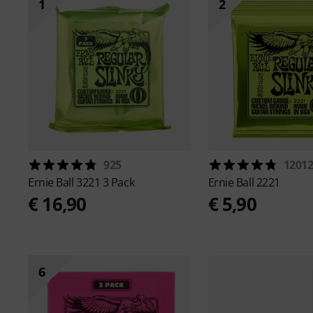
1
2
925
1201
Ernie Ball
3221 3 Pack
Ernie Ball
2221
€ 16,90
€ 5,90
6