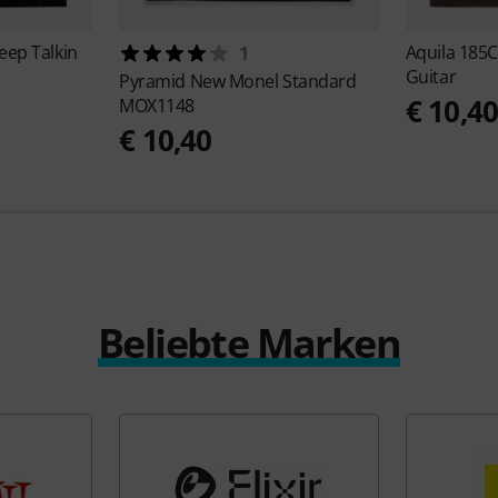
eep Talkin
Aquila
185C
1
Guitar
Pyramid
New Monel Standard
€ 10,4
MOX1148
€ 10,40
Beliebte Marken