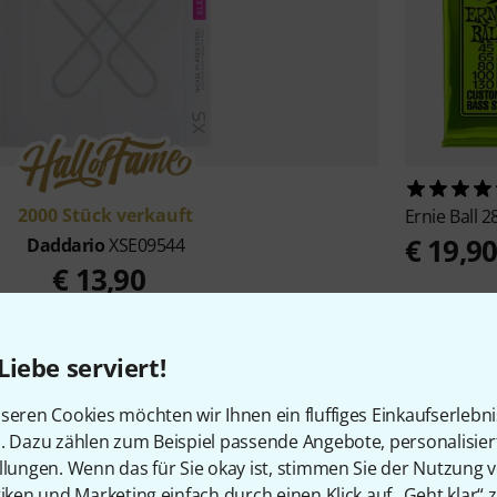
2000 Stück verkauft
Ernie Ball
2
€ 19,9
Daddario
XSE09544
€ 13,90
Liebe serviert!
Alle Top-Seller
seren Cookies möchten wir Ihnen ein fluffiges Einkaufserlebn
n. Dazu zählen zum Beispiel passende Angebote, personalisie
llungen. Wenn das für Sie okay ist, stimmen Sie der Nutzung 
tiken und Marketing einfach durch einen Klick auf „Geht klar“ z