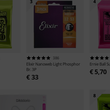
3
4
2
386
Elixir
Nanoweb Light Phosphor
Ernie Ball
S
Br. 3P
€ 5,70
€ 33
8