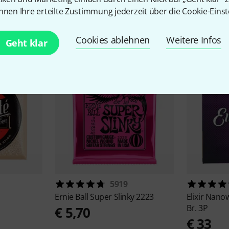
nnen Ihre erteilte Zustimmung jederzeit über die Cookie-Einst
Aktuell beliebt
Cookies ablehnen
Weitere Infos
Geht klar
5919
Ernie Ball
Super Slinky 2223
Elixir
Nanow
Br. 3P
€ 5,70
€ 33