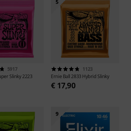
5
5917
1123
uper Slinky 2223
Ernie Ball
2833 Hybrid Slinky
€ 17,90
9