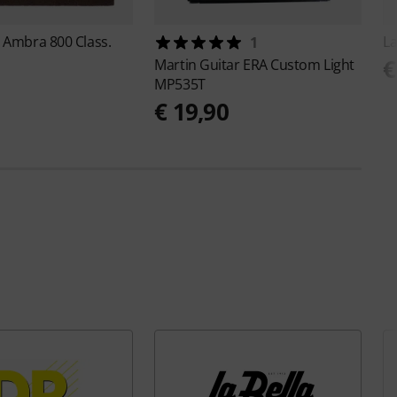
 Ambra 800 Class.
La
1
€
Martin Guitar
ERA Custom Light
0
MP535T
€ 19,90