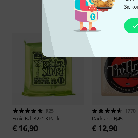
Sie kö
925
1770
Ernie Ball
3221 3 Pack
Daddario
EJ45
€ 16,90
€ 12,90