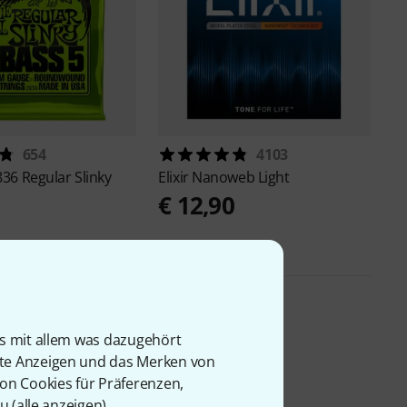
654
4103
836 Regular Slinky
Elixir
Nanoweb Light
0
€ 12,90
is mit allem was dazugehört
rte Anzeigen und das Merken von
von Cookies für Präferenzen,
u (
alle anzeigen
).