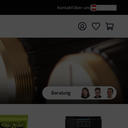
Kontakt
Über uns
DE / €
e mit Suchwort {searchTerm} starten
Beratung