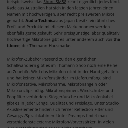
beispielsweise das
Shure SM58
kennt eigentlich jedes Kind.
Røde aus Australien hat sich in den letzten Jahren einen
Namen mit hochwertigen, aber recht preiswerten Mikros
gemacht.
Audio-Technica
aus Japan besitzt ein ähnliches
Profil und Produkte mit diesem Markennamen werden
ebenfalls gerne gekauft. Sehr preisgünstige, aber qualitativ
hochwertige Mikrofone gibt es unter anderem auch von
the
t.bone
, der Thomann-Hausmarke.
Mikrofon-Zubehör Passend zu den eigentlichen
Schallwandlern gibt es im Thomann-Shop noch eine Reihe
an Zubehör. Wird das Mikrofon nicht in der Hand gehalten
und hat keinen Mikrofonständer im Lieferumfang, sind
Mikrofonstative, Mikrofonarme, Mikrofonangeln oder
Mikrofonclips nötig. Mikrofonspinnen, Windschutze und
Poppfilter verhindern Störgeräusche und Mikrofonkabel
gibt es in jeder Länge, Qualität und Preislage. Unter Studio-
Akustikelemente finden sich ferner Reflection-Filter und
Gesangs-/Sprachkabinen. Unter Preamps findet man
verschiedenste externe Mikrofon-Vorverstärker, in vielen