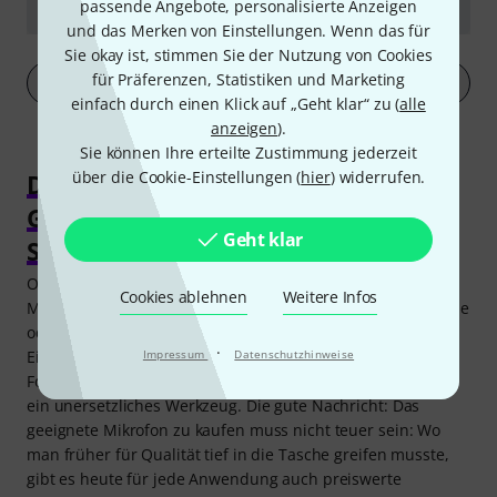
Telefunken TF47
passende Angebote, personalisierte Anzeigen
und das Merken von Einstellungen. Wenn das für
abspielen
Sie okay ist, stimmen Sie der Nutzung von Cookies
für Präferenzen, Statistiken und Marketing
Mehr anzeigen
einfach durch einen Klick auf „Geht klar“ zu (
alle
anzeigen
).
Sie können Ihre erteilte Zustimmung jederzeit
über die Cookie-Einstellungen (
hier
) widerrufen.
Das richtige Mikrofon kaufen für
Gesang, Instrumente, Podcast,
Geht klar
Streaming & Co.
Ob es ein Gesangsmikrofon, ein Podcast- oder Streaming-
Cookies ablehnen
Weitere Infos
Mikrofon sein soll oder ob es um die Instrumentenabnahme
oder die Reportage geht – Mikrofone gibt es für jeden
·
Impressum
Datenschutzhinweise
Einsatzzweck. Und wer Musik, Sprache oder irgendeine
Form von Schall aufnehmen will, für den ist das Mikrofon
ein unersetzliches Werkzeug. Die gute Nachricht: Das
geeignete Mikrofon zu kaufen muss nicht teuer sein: Wo
man früher für Qualität tief in die Tasche greifen musste,
gibt es heute für jede Anwendung auch preiswerte