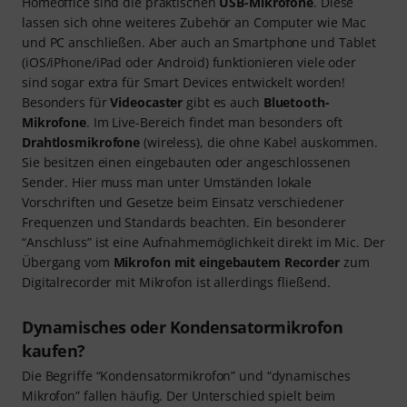
Homeoffice sind die praktischen
USB-Mikrofone
. Diese
lassen sich ohne weiteres Zubehör an Computer wie Mac
und PC anschließen. Aber auch an Smartphone und Tablet
(iOS/iPhone/iPad oder Android) funktionieren viele oder
sind sogar extra für Smart Devices entwickelt worden!
Besonders für
Videocaster
gibt es auch
Bluetooth-
Mikrofone
. Im Live-Bereich findet man besonders oft
Drahtlosmikrofone
(wireless), die ohne Kabel auskommen.
Sie besitzen einen eingebauten oder angeschlossenen
Sender. Hier muss man unter Umständen lokale
Vorschriften und Gesetze beim Einsatz verschiedener
Frequenzen und Standards beachten. Ein besonderer
“Anschluss” ist eine Aufnahmemöglichkeit direkt im Mic. Der
Übergang vom
Mikrofon mit eingebautem Recorder
zum
Digitalrecorder mit Mikrofon ist allerdings fließend.
Dynamisches oder Kondensatormikrofon
kaufen?
Die Begriffe “Kondensatormikrofon” und “dynamisches
Mikrofon” fallen häufig. Der Unterschied spielt beim