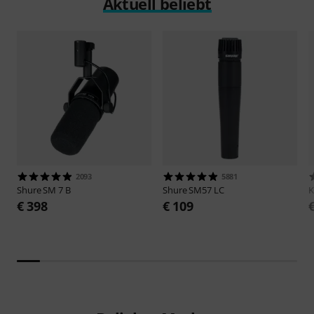
Aktuell beliebt
2093
5881
Shure
SM 7 B
Shure
SM57 LC
€ 398
€ 109