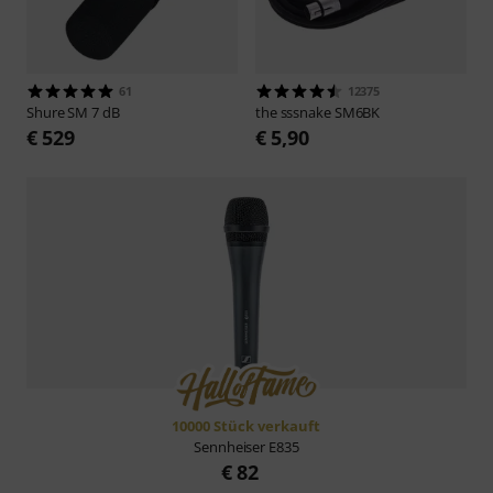
61
12375
Shure
SM 7 dB
the sssnake
SM6BK
€ 529
€ 5,90
10000 Stück verkauft
Sennheiser
E835
€ 82