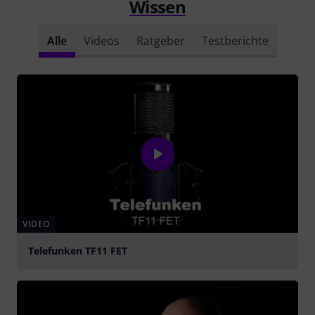
Wissen
Alle
Videos
Ratgeber
Testberichte
VIDEO
Telefunken TF11 FET
abspielen