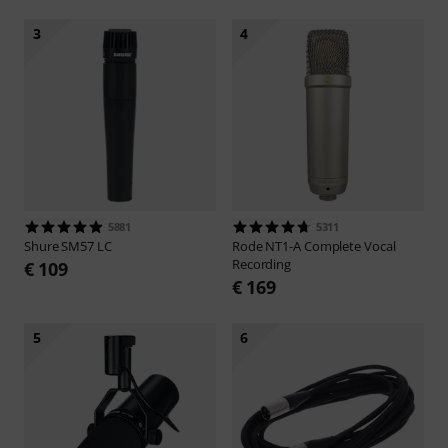
3
4
5881
5311
Shure
SM57 LC
Rode
NT1-A Complete Vocal
Recording
€ 109
€ 169
5
6