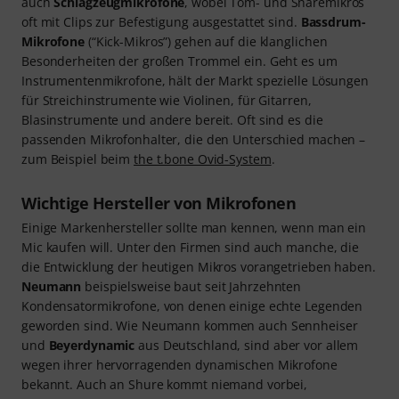
auch
Schlagzeugmikrofone
, wobei Tom- und Snaremikros
oft mit Clips zur Befestigung ausgestattet sind.
Bassdrum-
Mikrofone
(“Kick-Mikros”) gehen auf die klanglichen
Besonderheiten der großen Trommel ein. Geht es um
Instrumentenmikrofone, hält der Markt spezielle Lösungen
für Streichinstrumente wie Violinen, für Gitarren,
Blasinstrumente und andere bereit. Oft sind es die
passenden Mikrofonhalter, die den Unterschied machen –
zum Beispiel beim
the t.bone Ovid-System
.
Wichtige Hersteller von Mikrofonen
Einige Markenhersteller sollte man kennen, wenn man ein
Mic kaufen will. Unter den Firmen sind auch manche, die
die Entwicklung der heutigen Mikros vorangetrieben haben.
Neumann
beispielsweise baut seit Jahrzehnten
Kondensatormikrofone, von denen einige echte Legenden
geworden sind. Wie Neumann kommen auch Sennheiser
und
Beyerdynamic
aus Deutschland, sind aber vor allem
wegen ihrer hervorragenden dynamischen Mikrofone
bekannt. Auch an Shure kommt niemand vorbei,