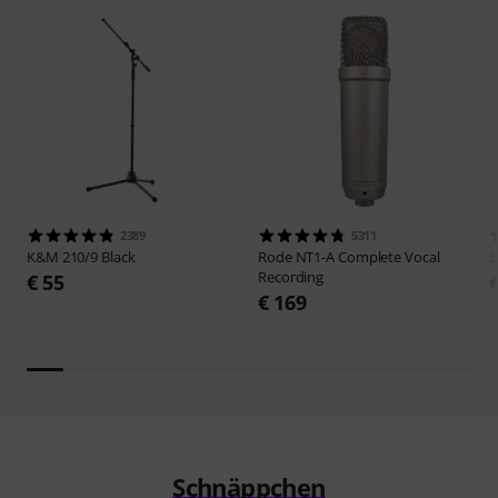
2389
5311
K&M
210/9 Black
Rode
NT1-A Complete Vocal
S
Recording
€ 55
€ 169
Schnäppchen