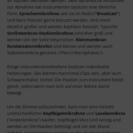
an Stativen betrieben werden. Viele dynamische Allrounder
zur Abnahme von Instrumenten besitzen eine ähnliche
Form.
Sprechermikrofone,
wie sie im Radio (
“Broadcast”
)
und beim Podcast gerne benutzt werden, sind meist
deutlich größer und werden kopfüber benutzt. Typische
Großmembran-Studiomikrofone
sind eher groß und
werden von der Seite besprochen.
Kleinmembran-
Kondensatormikrofon
sind kleiner und werden auch
Stäbchenmikros genannt. (“Pencil Microphones”).
Einige Instrumentenmikrofone besitzen individuelle
Halterungen. Das können manchmal Clips sein, aber auch
Schwanenhälse. Vorteil: Die Position zum Instrument bleibt
gleich, selbst wenn man sich auf einer Bühne damit
bewegt.
Um die Stimme aufzunehmen, kann man eine Vielzahl
unterschiedlicher
Kopfbügelmikrofone
und
Lavaliermikros
(“Ansteckmikros”) kaufen. Kopfbügel-Mics sind winzig und
werden an Ohr/Nacken befestigt und vor den Mund
geführt. Ansteckmikros werden an der Kleidung befestigt,