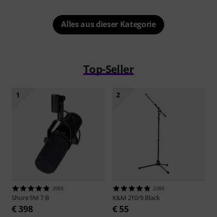
Alles aus dieser Kategorie
Top-Seller
1
2
2093
2389
Shure
SM 7 B
K&M
210/9 Black
€ 398
€ 55