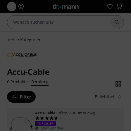
Suche 
Alle Kategorien
Accu-Cable
Beratung
6
Produkte
·
Filter
Beliebtheit
Accu-Cable
Safety SC3B 3mm 25kg
9
TOP-SELLER
Sofort lieferbar