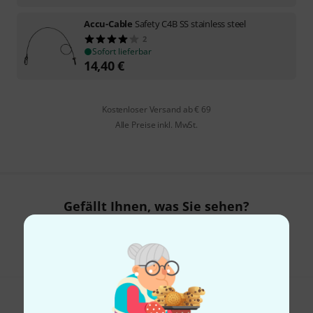
Accu-Cable
Safety C4B SS stainless steel
2
Sofort lieferbar
14,40
€
Kostenloser Versand ab € 69
Alle Preise inkl. MwSt.
Gefällt Ihnen, was Sie sehen?
Teilen
Hilfe & Feedback