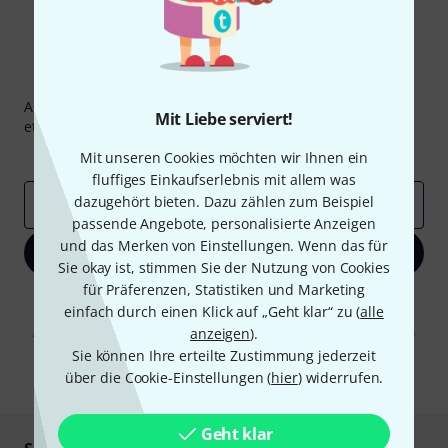
Thomann Newsletter
Abonniere den Thomann Newsletter und gewinne mit
Mit Liebe serviert!
etwas Glück einen von
50 Gutscheinen
über jeweils
50€
!
Inspirierende Beiträge
Deals
Thomann Insights
Mit unseren Cookies möchten wir Ihnen ein
fluffiges Einkaufserlebnis mit allem was
dazugehört bieten. Dazu zählen zum Beispiel
E-Mail-Adresse
*
passende Angebote, personalisierte Anzeigen
und das Merken von Einstellungen. Wenn das für
Jetzt anmelden
Sie okay ist, stimmen Sie der Nutzung von Cookies
für Präferenzen, Statistiken und Marketing
Mit Klick auf „Jetzt anmelden“ stimmen Sie dem Erhalt von E-Mail-
einfach durch einen Klick auf „Geht klar“ zu (
alle
Werbung und einer Messung des E-Mail-Nutzungsverhaltens zu. Die
Abmeldung ist jederzeit möglich. Weitere Informationen finden Sie in
anzeigen
).
unseren
Datenschutzhinweisen
.
Sie können Ihre erteilte Zustimmung jederzeit
über die Cookie-Einstellungen (
hier
) widerrufen.
* Pflichtfeld
Geht klar