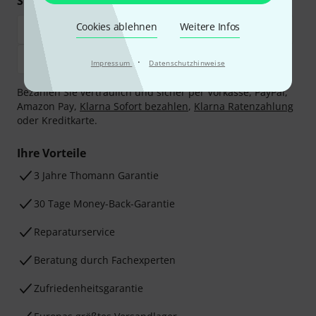
Sicher einkaufen & bezahlen
Cookies ablehnen
Weitere Infos
·
Impressum
Datenschutzhinweise
Bezahlen Sie vertraulich und sicher per Vorkasse, PayPal,
Amazon Pay,
Klarna Sofort bezahlen
,
Klarna Ratenzahlung
oder Kreditkarte.
Ihre Vorteile
3 Jahre Thomann Garantie
30 Tage Money-Back-Garantie
Reparaturservice
Beratung durch Fachexperten
Zufriedenheitsgarantie