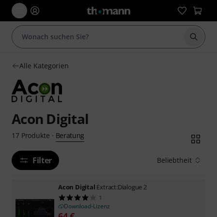
Suche 
Alle Kategorien
Acon Digital
Beratung
17
Produkte
·
Filter
Beliebtheit
Acon Digital
Extract:Dialogue 2
1
Download-Lizenz
64
€