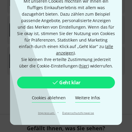
Mit unseren Cookies möchten wir Ihnen ein
Download-Lizenz
94
€
fluffiges Einkaufserlebnis mit allem was
dazugehört bieten. Dazu zählen zum Beispiel
passende Angebote, personalisierte Anzeigen
Acon Digital
Acoustica Post Prod. Suite
und das Merken von Einstellungen. Wenn das für
Download-Lizenz
Sie okay ist, stimmen Sie der Nutzung von Cookies
298
€
für Präferenzen, Statistiken und Marketing
einfach durch einen Klick auf „Geht klar“ zu (
alle
Acon Digital
Everything Bundle
anzeigen
).
Sie können Ihre erteilte Zustimmung jederzeit
Download-Lizenz
über die Cookie-Einstellungen (
hier
) widerrufen.
477
€
Geht klar
Kostenloser Versand ab € 69
Alle Preise inkl. MwSt.
Cookies ablehnen
Weitere Infos
·
Impressum
Datenschutzhinweise
Gefällt Ihnen, was Sie sehen?