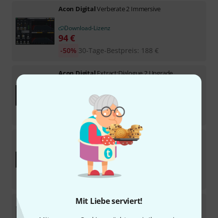
Acon Digital
Verberate 2 Immersive
Download-Lizenz
94
€
-50%
30-Tage-Bestpreis
:
188
€
Acon Digital
Extract:Dialogue 2 Upgrade
Download-Lizenz
29
€
-41%
30-Tage-Bestpreis
:
49
€
Acon Digital
DeBleed:Drums
Download-Lizenz
64
€
-32%
30-Tage-Bestpreis
:
94
€
Mit Liebe serviert!
Acon Digital
Acoustica 7 Standard
7