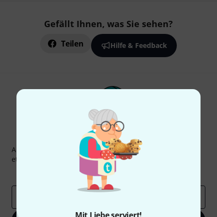
Gefällt Ihnen, was Sie sehen?
Teilen
Hilfe & Feedback
Thomann Newsletter
Abonniere den Thomann Newsletter und gewinne mit
etwas Glück einen von
50 Gutscheinen
über jeweils
50€
!
Inspirierende Beiträge
Deals
Thomann Insights
E-Mail-Adresse
*
Mit Liebe serviert!