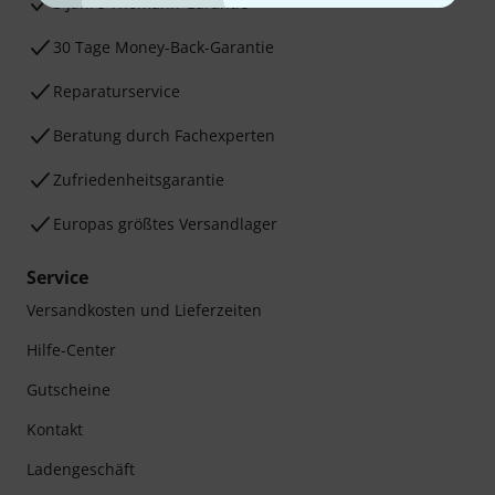
3 Jahre Thomann Garantie
30 Tage Money-Back-Garantie
Reparaturservice
Beratung durch Fachexperten
Zufriedenheitsgarantie
Europas größtes Versandlager
Service
Versandkosten und Lieferzeiten
Hilfe-Center
Gutscheine
Kontakt
Ladengeschäft