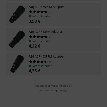
ADJ
ACRJ455PFM Adapter
9
Sofort lieferbar
3,90
€
ADJ
ACRJ453PM Adapter
34
Sofort lieferbar
4,22
€
ADJ
ACRJ453PFM Adapter
36
Sofort lieferbar
4,33
€
Kostenloser Versand ab € 69
Alle Preise inkl. MwSt.