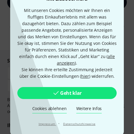
Jetzt anmelden
Mit unseren Cookies möchten wir Ihnen ein
Mit Klick auf „Jetzt anmelden“ stimmen Sie dem Erhalt von E-Mail-
fluffiges Einkaufserlebnis mit allem was
Werbung und einer Messung des E-Mail-Nutzungsverhaltens zu. Die
dazugehört bieten. Dazu zählen zum Beispiel
Abmeldung ist jederzeit möglich. Weitere Informationen finden Sie in
passende Angebote, personalisierte Anzeigen
unseren
Datenschutzhinweisen
.
und das Merken von Einstellungen. Wenn das für
* Pflichtfeld
Sie okay ist, stimmen Sie der Nutzung von Cookies
für Präferenzen, Statistiken und Marketing
einfach durch einen Klick auf „Geht klar“ zu (
alle
Sicher einkaufen & bezahlen
anzeigen
).
Sie können Ihre erteilte Zustimmung jederzeit
über die Cookie-Einstellungen (
hier
) widerrufen.
Geht klar
Bezahlen Sie vertraulich und sicher per Vorkasse, PayPal,
Amazon Pay,
Klarna Sofort bezahlen
,
Klarna Ratenzahlung
Cookies ablehnen
Weitere Infos
oder Kreditkarte.
·
Impressum
Datenschutzhinweise
Ihre Vorteile