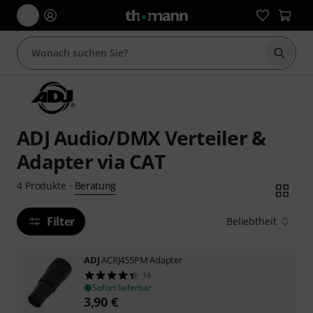
Suche 
ADJ Audio/DMX Verteiler &
Adapter via CAT
Beratung
4
Produkte
·
Filter
Beliebtheit
ADJ
ACRJ455PM Adapter
15
Sofort lieferbar
3,90
€