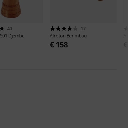
40
17
 S01 Djembe
Afroton
Berimbau
A
€ 158
€