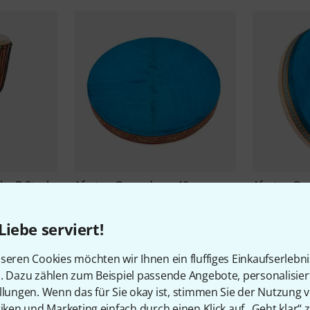
be B-Stock
Afroton
Oceandrum 40 cm
Afroton
Oc
Turqoi B-Stock
Turqoi B-St
€ 40
€ 55
Liebe serviert!
seren Cookies möchten wir Ihnen ein fluffiges Einkaufserlebn
n. Dazu zählen zum Beispiel passende Angebote, personalisie
llungen. Wenn das für Sie okay ist, stimmen Sie der Nutzung 
tiken und Marketing einfach durch einen Klick auf „Geht klar“ z