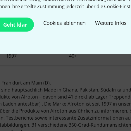
nnen Ihre erteilte Zustimmung jederzeit über die Cookie-Einst
Über Afroton
Cookies ablehnen
Weitere Infos
Geht klar
BEI UNS SEIT
PRODUKTE AUF LAGER
1997
40+
 Frankfurt am Main (D).
 sind hauptsächlich Made in Ghana, Pakistan, Südafrika und
dukte von Afroton – davon sind 41 direkt ab Lager Treppend
m Laden antestbar) . Die Marke Afroton ist seit 1997 in un
er die Produkte von Afroton ausführlich zu informieren, b
, Testberichte sowie interessante Zusatzinformationen au
ktabbildungen, 31 verschiedene 360-Grad-Rundumansichten,