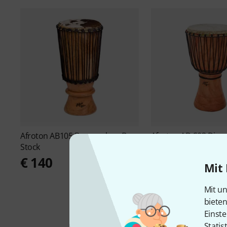
Afroton
AB105 Bougarabou B-
Afroton
AD S03 Djem
Stock
€ 228
€ 140
Mit 
Mit un
biete
Einste
Statis