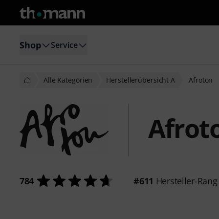
Shop
Service
Alle Kategorien
Herstellerübersicht A
Afroton
Afrot
784
#611
Hersteller-Rang