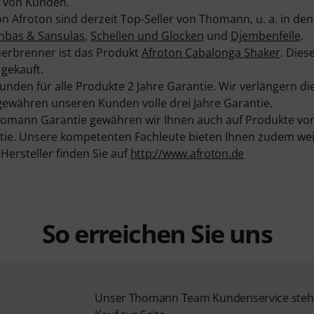
 von Kunden.
n Afroton sind derzeit Top-Seller von Thomann, u. a. in de
mbas & Sansulas
,
Schellen und Glocken
und
Djembenfelle
.
uerbrenner ist das Produkt
Afroton Cabalonga Shaker
. Dies
gekauft.
nden für alle Produkte 2 Jahre Garantie. Wir verlängern di
ewähren unseren Kunden volle drei Jahre Garantie.
homann Garantie gewähren wir Ihnen auch auf Produkte von
ie. Unsere kompetenten Fachleute bieten Ihnen zudem weit
ersteller finden Sie auf
http://www.afroton.de
So erreichen Sie uns
Unser Thomann Team Kundenservice steht