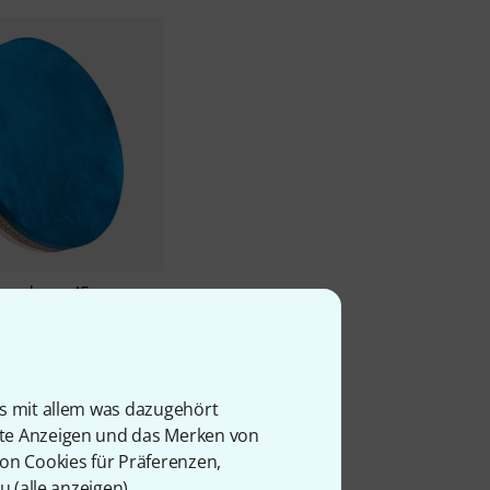
eandrum 45 cm
ock
is mit allem was dazugehört
rte Anzeigen und das Merken von
von Cookies für Präferenzen,
u (
alle anzeigen
).