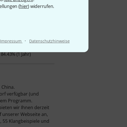
ellungen (
hier
) widerrufen.
·
Impressum
Datenschutzhinweise
Ø VERFÜGBARKEIT
84.43% (1 Jahr)
 China.
orf verfügbar (und
serem Programm.
ieten wir Ihnen derzeit
f unserer Webseite an,
 55 Klangbeispiele und