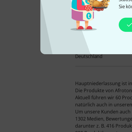
Sie kö
FIRMENSTANDORT
Deutschland
Hauptniederlassung ist in
Die Produkte von Afroton
Aktuell führen wir 60 Pro
natürlich auch in unsere
Um unsere Kunden auch üb
1302 Medien, Bewertungen
darunter z. B. 416 Produ