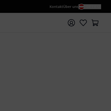
Kontakt
Über uns
DE / €
e mit Suchwort {searchTerm} starten