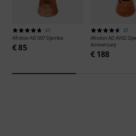
31
27
Afroton
AD 007 Djembe
Afroton
AD AV02 Dj
Anniversary
€ 85
€ 188