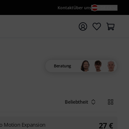
Kontakt
Über uns
DE / €
e mit Suchwort {searchTerm} starten
Beratung
Beliebtheit
27
€
o Motion Expansion