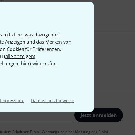
is mit allem was dazugehört
rte Anzeigen und das Merken von
von Cookies für Präferenzen,
u (
alle anzeigen
).
ellungen (
hier
) widerrufen.
·
Impressum
Datenschutzhinweise
Jetzt anmelden
 Sie dem Erhalt von E-Mail-Werbung und einer Messung des E-Mail-