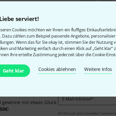
Alle Preise inkl. MwSt.
Liebe serviert!
seren Cookies möchten wir Ihnen ein fluffiges Einkaufserlebn
n. Dazu zählen zum Beispiel passende Angebote, personalisie
Gefällt Ihnen, was Sie sehen?
llungen. Wenn das für Sie okay ist, stimmen Sie der Nutzung 
tiken und Marketing einfach durch einen Klick auf „Geht klar“ z
nnen Ihre erteilte Zustimmung jederzeit über die Cookie-Einst
Teilen
Hilfe & Feedback
Cookies ablehnen
Weitere Infos
Geht klar
E-Mail-Adresse
*
 gewinne mit etwas Glück
50€
!
Mit Klick auf „Jetzt anmelden“ stimmen