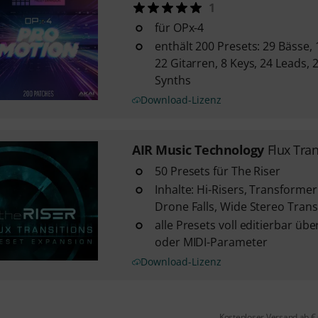
1
für OPx-4
enthält 200 Presets: 29 Bässe, 
22 Gitarren, 8 Keys, 24 Leads, 
Synths
Download-Lizenz
AIR Music Technology
Flux Tran
50 Presets für The Riser
Inhalte: Hi-Risers, Transformer
Drone Falls, Wide Stereo Trans
alle Presets voll editierbar ü
oder MIDI-Parameter
Download-Lizenz
Kostenloser Versand ab €