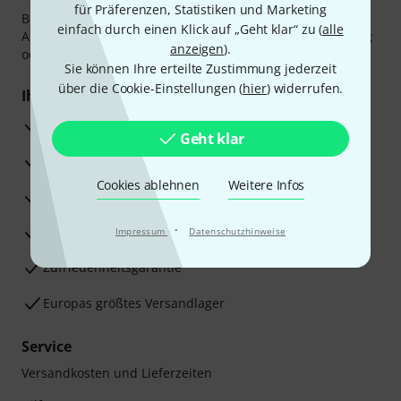
für Präferenzen, Statistiken und Marketing
Bezahlen Sie vertraulich und sicher per Vorkasse, PayPal,
einfach durch einen Klick auf „Geht klar“ zu (
alle
Amazon Pay,
Klarna Sofort bezahlen
,
Klarna Ratenzahlung
anzeigen
).
oder Kreditkarte.
Sie können Ihre erteilte Zustimmung jederzeit
über die Cookie-Einstellungen (
hier
) widerrufen.
Ihre Vorteile
3 Jahre Thomann Garantie
Geht klar
30 Tage Money-Back-Garantie
Cookies ablehnen
Weitere Infos
Reparaturservice
·
Beratung durch Fachexperten
Impressum
Datenschutzhinweise
Zufriedenheitsgarantie
Europas größtes Versandlager
Service
Versandkosten und Lieferzeiten