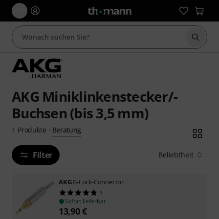
Suche 
AKG Miniklinkenstecker/-
Buchsen (bis 3,5 mm)
Beratung
1
Produkte
·
Filter
Beliebtheit
AKG
B-Lock-Connector
5
Sofort lieferbar
13,90
€