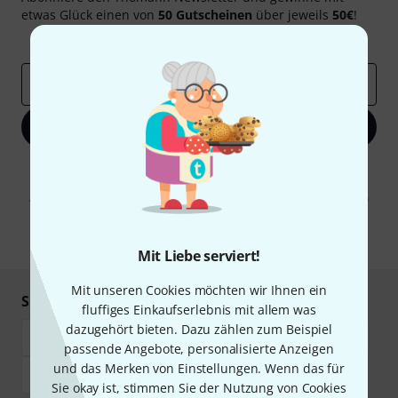
etwas Glück einen von
50 Gutscheinen
über jeweils
50€
!
Inspirierende Beiträge
Deals
Thomann Insights
E-Mail-Adresse
*
Jetzt anmelden
Mit Klick auf „Jetzt anmelden“ stimmen Sie dem Erhalt von E-Mail-
Werbung und einer Messung des E-Mail-Nutzungsverhaltens zu. Die
Abmeldung ist jederzeit möglich. Weitere Informationen finden Sie in
unseren
Datenschutzhinweisen
.
* Pflichtfeld
Mit Liebe serviert!
Mit unseren Cookies möchten wir Ihnen ein
Sicher einkaufen & bezahlen
fluffiges Einkaufserlebnis mit allem was
dazugehört bieten. Dazu zählen zum Beispiel
passende Angebote, personalisierte Anzeigen
und das Merken von Einstellungen. Wenn das für
Sie okay ist, stimmen Sie der Nutzung von Cookies