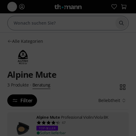
Suche 
Alle Kategorien
Alpine Mute
Beratung
3
Produkte
·
Filter
Beliebtheit
Alpine Mute
Professional Violin/Viola BK
67
TOP-SELLER
Sofort lieferbar