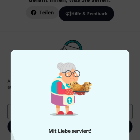
Teilen
Hilfe & Feedback
Thomann Newsletter
Abonniere den Thomann Newsletter und gewinne mit
etwas Glück einen von
50 Gutscheinen
über jeweils
50€
!
Inspirierende Beiträge
Deals
Thomann Insights
E-Mail-Adresse
*
Jetzt anmelden
Mit Liebe serviert!