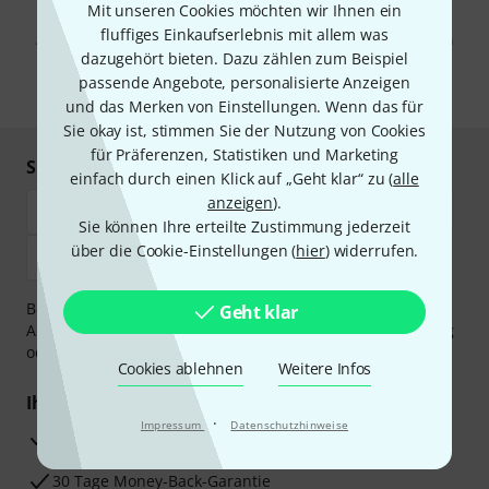
Mit Klick auf „Jetzt anmelden“ stimmen Sie dem Erhalt von E-Mail-
Mit unseren Cookies möchten wir Ihnen ein
Werbung und einer Messung des E-Mail-Nutzungsverhaltens zu. Die
fluffiges Einkaufserlebnis mit allem was
Abmeldung ist jederzeit möglich. Weitere Informationen finden Sie in
dazugehört bieten. Dazu zählen zum Beispiel
unseren
Datenschutzhinweisen
.
passende Angebote, personalisierte Anzeigen
* Pflichtfeld
und das Merken von Einstellungen. Wenn das für
Sie okay ist, stimmen Sie der Nutzung von Cookies
für Präferenzen, Statistiken und Marketing
Sicher einkaufen & bezahlen
einfach durch einen Klick auf „Geht klar“ zu (
alle
anzeigen
).
Sie können Ihre erteilte Zustimmung jederzeit
über die Cookie-Einstellungen (
hier
) widerrufen.
Bezahlen Sie vertraulich und sicher per Vorkasse, PayPal,
Geht klar
Amazon Pay,
Klarna Sofort bezahlen
,
Klarna Ratenzahlung
oder Kreditkarte.
Cookies ablehnen
Weitere Infos
Ihre Vorteile
·
Impressum
Datenschutzhinweise
3 Jahre Thomann Garantie
30 Tage Money-Back-Garantie