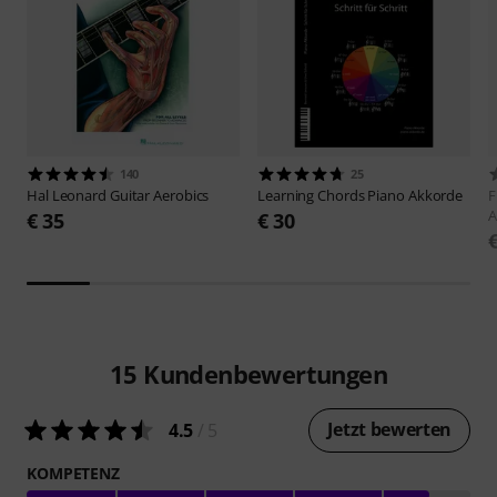
140
25
Hal Leonard
Guitar Aerobics
Learning Chords
Piano Akkorde
F
A
€ 35
€ 30
15
Kundenbewertungen
Jetzt bewerten
4.5
/ 5
KOMPETENZ