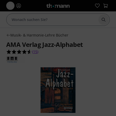
Suche 
Musik- & Harmonie-Lehre Bücher
AMA Verlag Jazz-Alphabet
4.5 von 5 Sternen aus 15 Kundenbewertungen
(
15
)