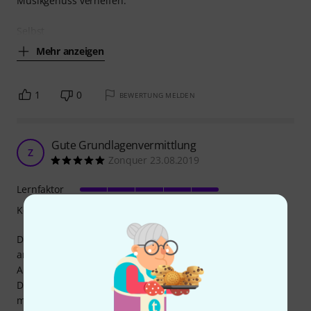
Musikgenuss verhelfen.
Selbst
Mehr anzeigen
1
0
BEWERTUNG MELDEN
Gute Grundlagenvermittlung
Z
Zonquer 23.08.2019
Lernfaktor
Kompetenz
Das Buch beginnt damit, etwas mit den "pretty notes"
anzufangen - sprich es lehrt zunächst den Umgang mit
Akkordtönen.
Das systematische Üben, wie es dieses Lehrwerk verlangt,
mag Manchen etwas "trocken" erscheinen. Aber dafür ist