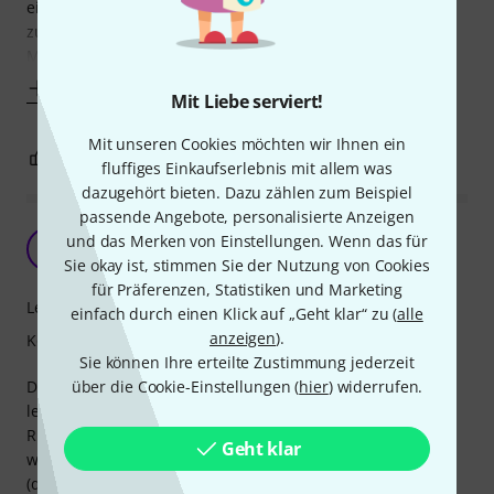
ein Erfolg viel sicherer als mit fast allen anderen Schulen
zur Improvisation, die seit Jahren und derzeit auf dem
Markt sind.
Mehr anzeigen
Mit Liebe serviert!
Mit unseren Cookies möchten wir Ihnen ein
1
0
BEWERTUNG MELDEN
fluffiges Einkaufserlebnis mit allem was
dazugehört bieten. Dazu zählen zum Beispiel
passende Angebote, personalisierte Anzeigen
Ro Gebhardt und Rio Gebhardt
und das Merken von Einstellungen. Wenn das für
T
Thomas290 03.01.2026
Sie okay ist, stimmen Sie der Nutzung von Cookies
für Präferenzen, Statistiken und Marketing
Lernfaktor
einfach durch einen Klick auf „Geht klar“ zu (
alle
anzeigen
).
Kompetenz
Sie können Ihre erteilte Zustimmung jederzeit
Dieses Buch, das Jazz-Alphabet von Ro Gebhardt, kann
über die Cookie-Einstellungen (
hier
) widerrufen.
leicht verwechselt werden mit der Jazz-Klavierschule von
Rio Gebhardt aus der Mitte des 20. Jahrhunderts. Letzterer
Geht klar
war ein Jazz-Pionier im Deutschland vor dem 2. Weltkrieg
(dessen Buch später nochmal neu aufgelegt wurde),