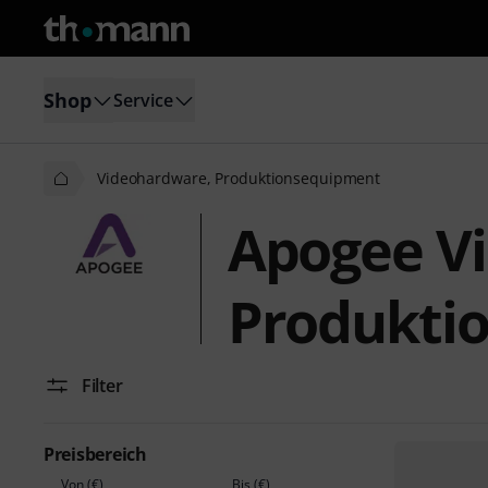
Shop
Service
Videohardware, Produktionsequipment
Apogee V
Produkti
Filter
Preisbereich
Von (€)
Bis (€)