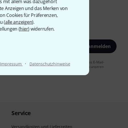
is mit allem was dazugehört
rte Anzeigen und das Merken von
von Cookies für Präferenzen,
u (
alle anzeigen
).
ellungen (
hier
) widerrufen.
Jetzt anmelden
 Sie dem Erhalt von E-Mail-Werbung und einer Messung des E-Mail-
·
Impressum
Datenschutzhinweise
t jederzeit möglich. Weitere Informationen finden Sie in unseren
Service
Versandkosten und Lieferzeiten