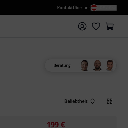
Kontakt
Über uns
DE / €
e mit Suchwort {searchTerm} starten
Beratung
Beliebtheit
199
€