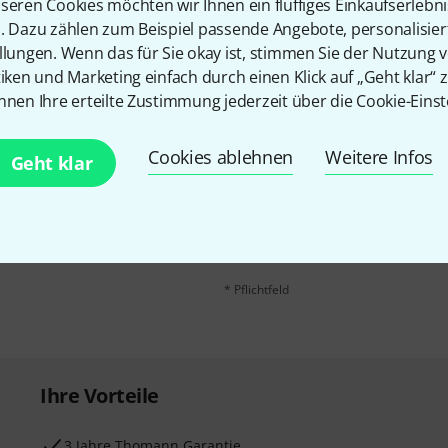
seren Cookies möchten wir Ihnen ein fluffiges Einkaufserlebn
n. Dazu zählen zum Beispiel passende Angebote, personalisie
llungen. Wenn das für Sie okay ist, stimmen Sie der Nutzung 
tiken und Marketing einfach durch einen Klick auf „Geht klar“ z
nnen Ihre erteilte Zustimmung jederzeit über die Cookie-Einst
Cookies ablehnen
Weitere Infos
Geht klar
E-Mail-Adresse
*
 gewinne mit etwas Glück
50€
!
Mit Klick auf „Jetzt anmelden“ stimmen
Nutzungsverhaltens zu. Die Abmeldung is
Datenschutzhinweisen
.
* Pflichtfeld
Ihre Vorteile
3 Jahre Thomann Garantie