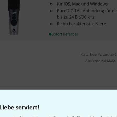
für iOS, Mac und Windows
PureDIGITAL-Anbindung für ein
bis zu 24 Bit/96 kHz
Richtcharakteristik: Niere
Sofort lieferbar
Kostenloser Versand ab €
Alle Preise inkl. MwSt.
Gefällt Ihnen, was Sie sehen?
Liebe serviert!
Teilen
Hilfe & Feedback