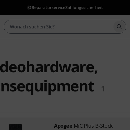
Reparaturservice
Zahlungssicherheit
Such
ideohardware,
onsequipment
1
Apogee
MiC Plus B-Stock