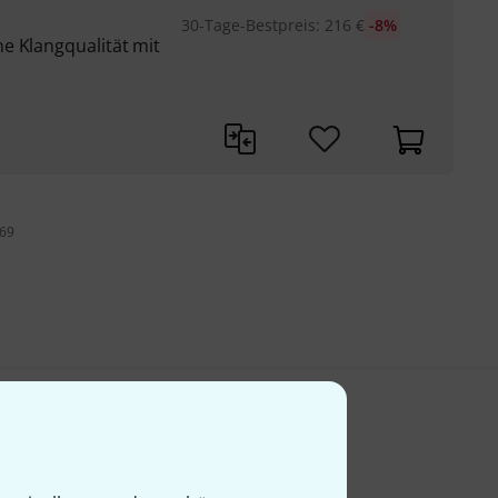
30-Tage-Bestpreis
:
216
€
-8%
e Klangqualität mit
 69