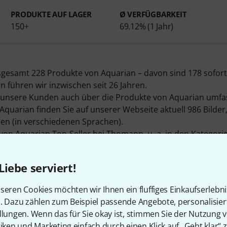
PRODUKTE AUF LAGER
Ø VERFÜGBARKEIT
150+
69.12% (1 Jahr)
esamt 228 Produkte von Aquarian – davon sind 178 sofort 
 führen wir inzwischen seit 26 Jahren.
 unsere Kunden auch über die Produkte von Aquarian umfa
 Aquarian finden Sie auf unserer Webseite aktuell 986 Bild
en (in verschiedenen Sprachen).
von Aquarian Top-Seller bei Thomann, u. a. in den Kategor
e
,
15" Tom Felle
und
Fellschutz
.
er ist das Produkt
Aquarian 22" Super Kick II Clear Bass
, v
Liebe serviert!
aben.
uarian auf seine Produkte nur 2 Jahre Garantie, doch mit
seren Cookies möchten wir Ihnen ein fluffiges Einkaufserlebn
 zusätzlich abgesichert.
n. Dazu zählen zum Beispiel passende Angebote, personalisie
ersteller finden Sie auf
http://www.aquariandrumheads.c
llungen. Wenn das für Sie okay ist, stimmen Sie der Nutzung 
tiken und Marketing einfach durch einen Klick auf „Geht klar“ z