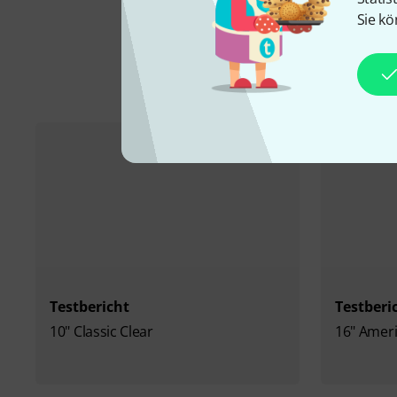
Sie kö
Testbericht
Testberi
10" Classic Clear
16" Amer