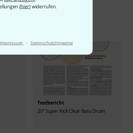
ellungen (
hier
) widerrufen.
·
Impressum
Datenschutzhinweise
Testbericht
20" Super Kick Clear Bass Drum