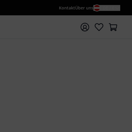
Kontakt
Über uns
DE / €
e mit Suchwort {searchTerm} starten