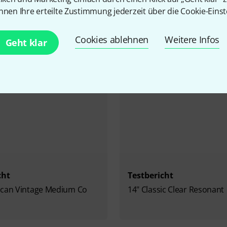
nnen Ihre erteilte Zustimmung jederzeit über die Cookie-Einst
Mehr zu Aquarian
Cookies ablehnen
Weitere Infos
Geht klar
cht
Testbericht
ican Vintage Medium Co
14" Classic Clear Resonant