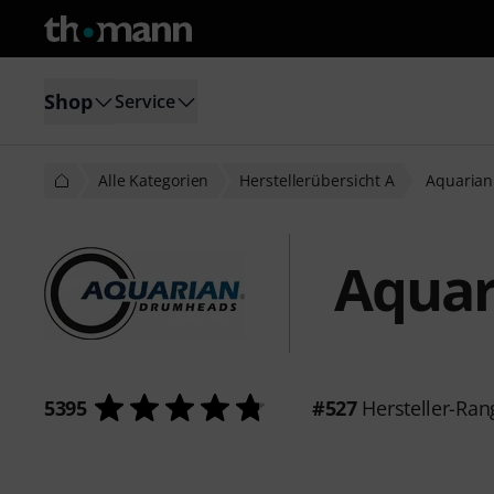
Shop
Service
Alle Kategorien
Herstellerübersicht A
Aquarian
Aquar
5395
#527
Hersteller-Ran