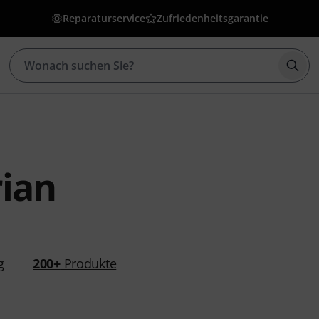
Reparaturservice
Zufriedenheitsgarantie
Such
ian
g
200+
Produkte