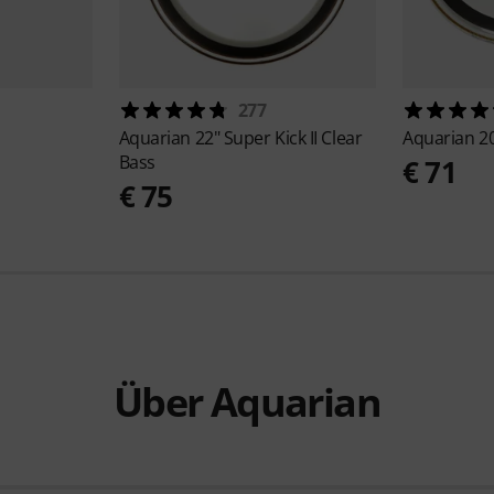
277
Aquarian
22" Super Kick II Clear
Aquarian
20
Bass
€ 71
€ 75
Über Aquarian