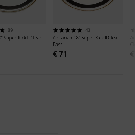
89
43
" Super Kick II Clear
Aquarian
18" Super Kick II Clear
A
Bass
Cl
€ 71
€