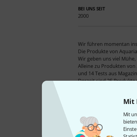
BEI UNS SEIT
2000
Wir führen momentan insg
Die Produkte von Aquarian
Wir geben uns viel Mühe,
Alleine zu Produkten von
und 14 Tests aus Magazin
Derzeit sind 25 Produkte 
Snaredrum Resonanzfell
Highlight und Dauerbrenn
Mit 
mehr als 5.000 verkauft h
Normalerweise gewährt Aq
Mit un
Garantie sind Sie ein Jahr
biete
Mehr Informationen zum H
Einste
Statis