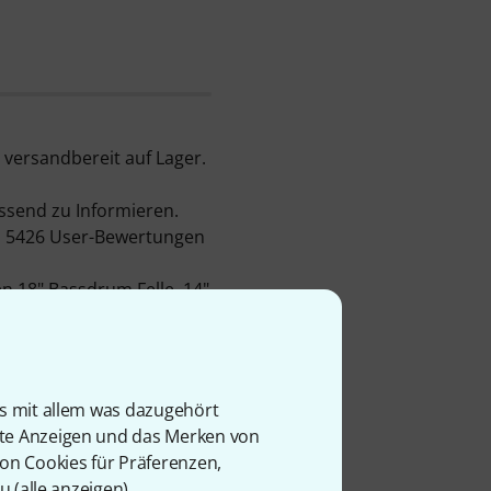
versandbereit auf Lager.
ssend zu Informieren.
er, 5426 User-Bewertungen
ien
18" Bassdrum Felle
,
14"
on dem wir inzwischen
 unserer 3 Jahre Thomann
is mit allem was dazugehört
rte Anzeigen und das Merken von
om
von Cookies für Präferenzen,
u (
alle anzeigen
).