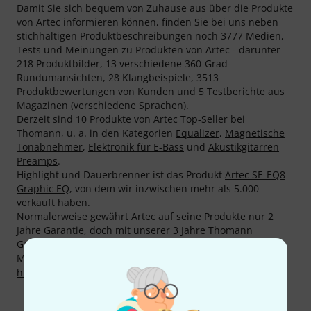
Damit Sie sich bequem von Zuhause aus über die Produkte
von Artec informieren können, finden Sie bei uns neben
stichhaltigen Produktbeschreibungen noch 3777 Medien,
Tests und Meinungen zu Produkten von Artec - darunter
218 Produktbilder, 13 verschiedene 360-Grad-
Rundumansichten, 28 Klangbeispiele, 3513
Produktbewertungen von Kunden und 5 Testberichte aus
Magazinen (verschiedene Sprachen).
Derzeit sind 10 Produkte von Artec Top-Seller bei
Thomann, u. a. in den Kategorien
Equalizer
,
Magnetische
Tonabnehmer
,
Elektronik für E-Bass
und
Akustikgitarren
Preamps
.
Highlight und Dauerbrenner ist das Produkt
Artec SE-EQ8
Graphic EQ
, von dem wir inzwischen mehr als 5.000
verkauft haben.
Normalerweise gewährt Artec auf seine Produkte nur 2
Jahre Garantie, doch mit unserer 3 Jahre Thomann
Garantie sind Sie ein Jahr zusätzlich abgesichert.
Mehr Informationen zum Hersteller finden Sie auf
http://www.artecsound.com