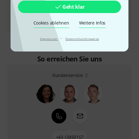
Geht klar
Testbericht
Cookies ablehnen
Weitere Infos
Power Brick
·
Impressum
Datenschutzhinweise
So erreichen Sie uns
Kundenservice
+43-13850157