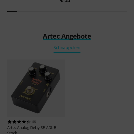
€ 33
Artec Angebote
Schnäppchen
55
Artec
Analog Delay SE-ADL B-
Stock