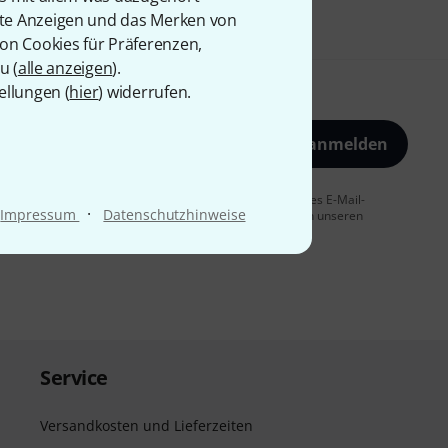
rte Anzeigen und das Merken von
von Cookies für Präferenzen,
u (
alle anzeigen
).
ellungen (
hier
) widerrufen.
Jetzt anmelden
 Sie dem Erhalt von E-Mail-Werbung und einer Messung des E-Mail-
·
Impressum
Datenschutzhinweise
t jederzeit möglich. Weitere Informationen finden Sie in unseren
Service
Versandkosten und Lieferzeiten