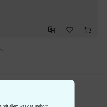
 69
is mit allem was dazugehört