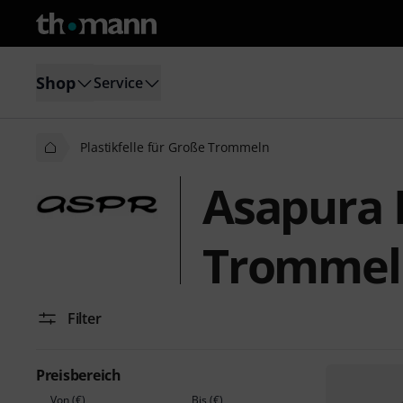
Shop
Service
Plastikfelle für Große Trommeln
Asapura P
Trommel
Filter
Preisbereich
Von (€)
Bis (€)