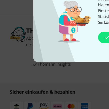
biete
Einste
Statis
Sie kö
Thomann Newsletter
Abonniere den Thomann Newsletter und
einen von
50 Gutscheinen
über jeweils
Inspirierende Beiträge
Deals
Thomann Insights
Sicher einkaufen & bezahlen