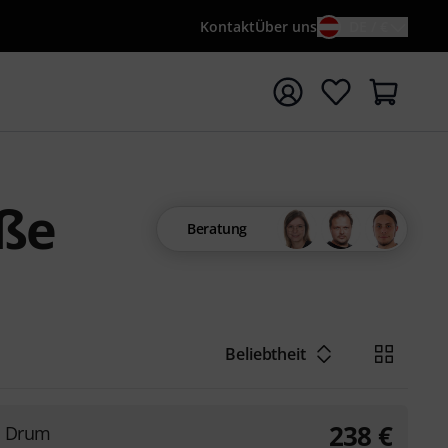
Kontakt
Über uns
DE / €
e mit Suchwort {searchTerm} starten
oße
Beratung
Beliebtheit
238
€
s Drum