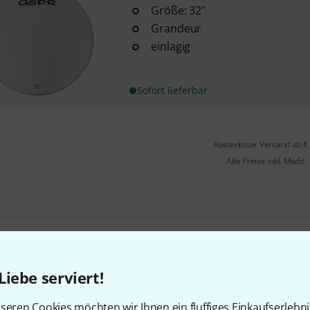
Größe: 32"
Grandeur
einlagig
Sofort lieferbar
Kostenloser Versand ab €
Alle Preise inkl. MwSt.
Gefällt Ihnen, was Sie sehen?
Liebe serviert!
Teilen
Hilfe & Feedback
seren Cookies möchten wir Ihnen ein fluffiges Einkaufserlebn