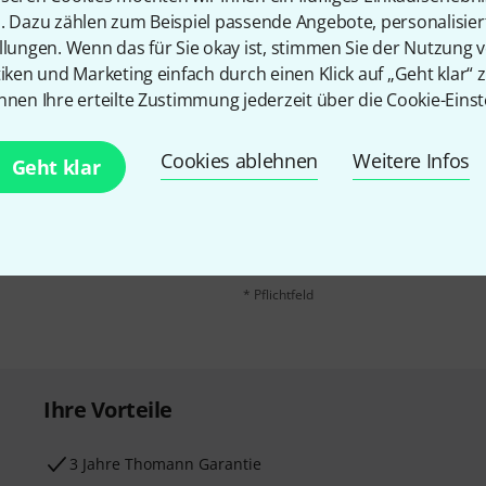
n. Dazu zählen zum Beispiel passende Angebote, personalisie
llungen. Wenn das für Sie okay ist, stimmen Sie der Nutzung 
tiken und Marketing einfach durch einen Klick auf „Geht klar“ z
nnen Ihre erteilte Zustimmung jederzeit über die Cookie-Einst
E-Mail-Adresse
*
Cookies ablehnen
Weitere Infos
Geht klar
 gewinne mit etwas Glück
50€
!
Mit Klick auf „Jetzt anmelden“ stimmen
Nutzungsverhaltens zu. Die Abmeldung is
Datenschutzhinweisen
.
* Pflichtfeld
Ihre Vorteile
3 Jahre Thomann Garantie