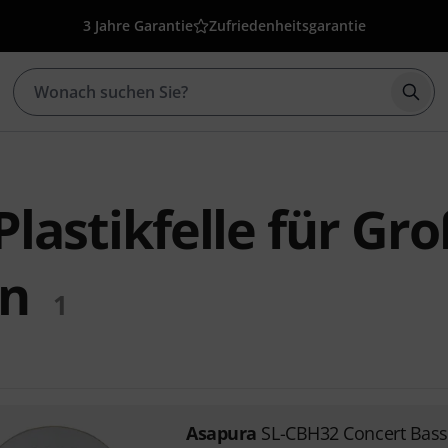
3 Jahre Garantie
Zufriedenheitsgarantie
Such
lastikfelle für Gr
n
1
Asapura
SL-CBH32 Concert Bas