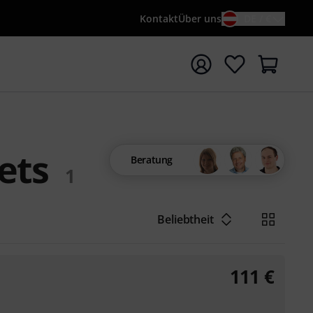
Kontakt
Über uns
DE / €
e mit Suchwort {searchTerm} starten
ets
Beratung
1
Beliebtheit
111
€