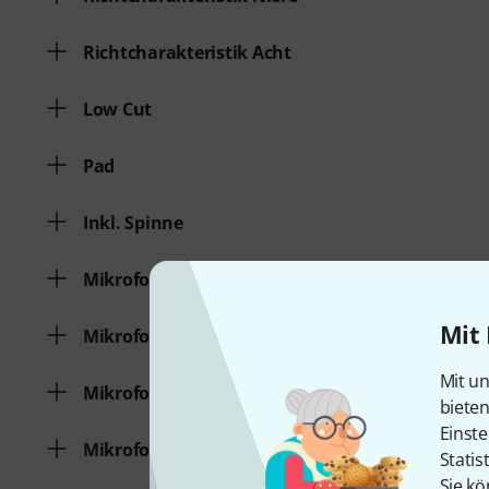
Richtcharakteristik Acht
Low Cut
Pad
Inkl. Spinne
Mikrofonset für Gitarre
Mit 
Mikrofonset für Drums
Mit un
Mikrofonset für Gesang / Sprache
biete
Einste
Mikrofonset für Kamera
Statis
Sie kö