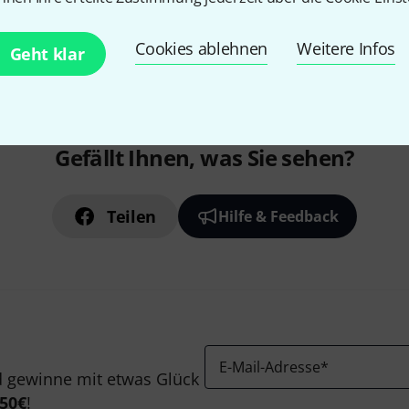
Cookies ablehnen
Weitere Infos
Geht klar
Gefällt Ihnen, was Sie sehen?
Teilen
Hilfe & Feedback
E-Mail-Adresse
*
 gewinne mit etwas Glück
50€
!