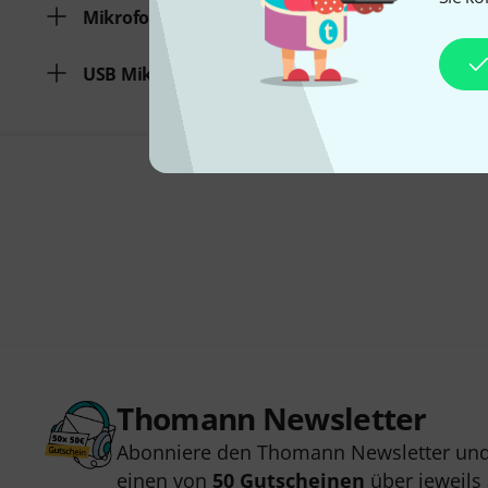
Mikrofonset für Blasinstrumente
USB Mikrofon
Thomann Newsletter
Abonniere den Thomann Newsletter und
einen von
50 Gutscheinen
über jeweils