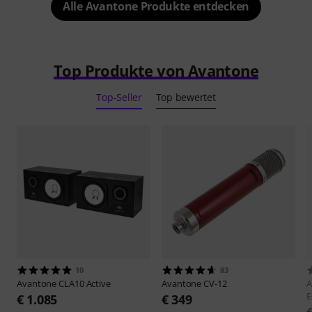
Alle Avantone Produkte entdecken
Top Produkte von Avantone
Top-Seller
Top bewertet
10
83
Avantone
CLA10 Active
Avantone
CV-12
A
E
€ 1.085
€ 349