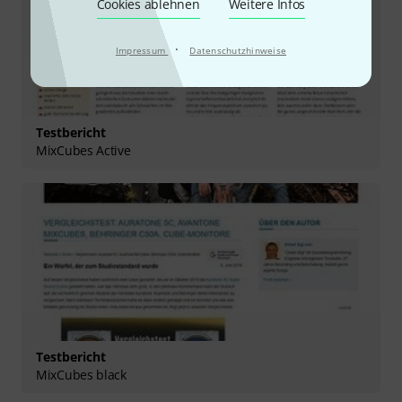
Cookies ablehnen
Weitere Infos
·
Impressum
Datenschutzhinweise
Testbericht
MixCubes Active
Testbericht
MixCubes black