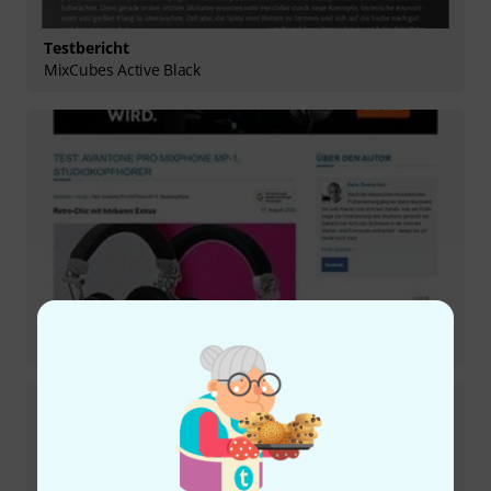
Testbericht
MixCubes Active Black
Testbericht
Mixphones MP-1 Black