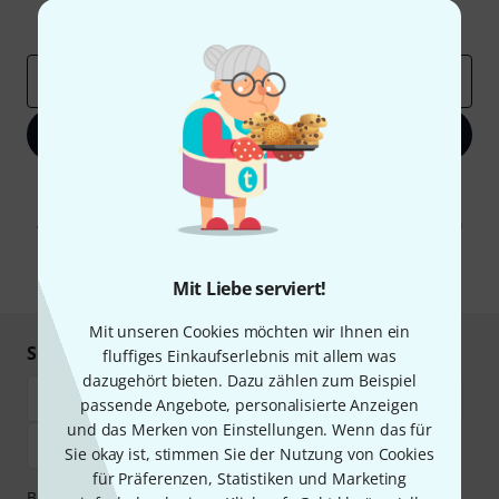
Inspirierende Beiträge
Deals
Thomann Insights
E-Mail-Adresse
*
Jetzt anmelden
Mit Klick auf „Jetzt anmelden“ stimmen Sie dem Erhalt von E-Mail-
Werbung und einer Messung des E-Mail-Nutzungsverhaltens zu. Die
Abmeldung ist jederzeit möglich. Weitere Informationen finden Sie in
unseren
Datenschutzhinweisen
.
* Pflichtfeld
Mit Liebe serviert!
Mit unseren Cookies möchten wir Ihnen ein
Sicher einkaufen & bezahlen
fluffiges Einkaufserlebnis mit allem was
dazugehört bieten. Dazu zählen zum Beispiel
passende Angebote, personalisierte Anzeigen
und das Merken von Einstellungen. Wenn das für
Sie okay ist, stimmen Sie der Nutzung von Cookies
für Präferenzen, Statistiken und Marketing
Bezahlen Sie vertraulich und sicher per Vorkasse, PayPal,