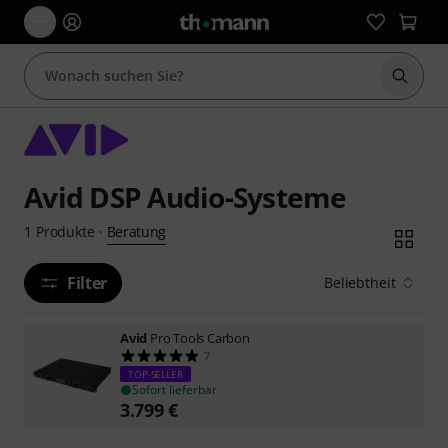
Suche 
Avid DSP Audio-Systeme
Beratung
1
Produkte
·
Filter
Beliebtheit
Avid
Pro Tools Carbon
7
TOP-SELLER
Sofort lieferbar
3.799
€