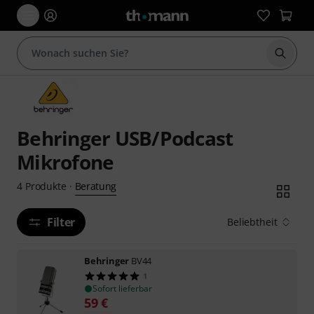
Suche 
Behringer USB/Podcast
Mikrofone
Beratung
4
Produkte
·
Filter
Beliebtheit
Behringer
BV44
1
Sofort lieferbar
59
€