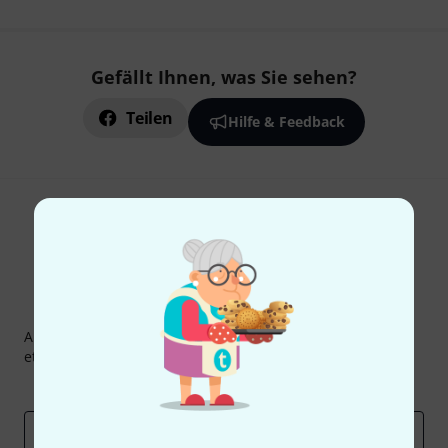
Gefällt Ihnen, was Sie sehen?
Teilen
Hilfe & Feedback
Thomann Newsletter
Abonniere den Thomann Newsletter und gewinne mit
etwas Glück einen von
50 Gutscheinen
über jeweils
50€
!
Inspirierende Beiträge
Deals
Thomann Insights
E-Mail-Adresse
*