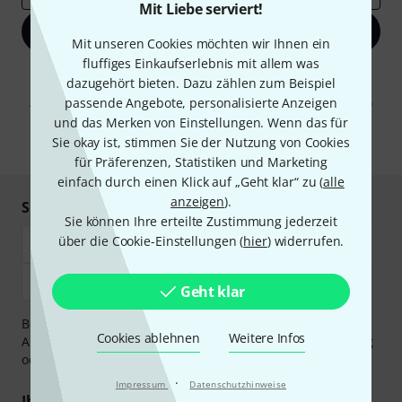
Mit Liebe serviert!
Jetzt anmelden
Mit unseren Cookies möchten wir Ihnen ein
fluffiges Einkaufserlebnis mit allem was
Mit Klick auf „Jetzt anmelden“ stimmen Sie dem Erhalt von E-Mail-
dazugehört bieten. Dazu zählen zum Beispiel
Werbung und einer Messung des E-Mail-Nutzungsverhaltens zu. Die
passende Angebote, personalisierte Anzeigen
Abmeldung ist jederzeit möglich. Weitere Informationen finden Sie in
unseren
Datenschutzhinweisen
.
und das Merken von Einstellungen. Wenn das für
Sie okay ist, stimmen Sie der Nutzung von Cookies
* Pflichtfeld
für Präferenzen, Statistiken und Marketing
einfach durch einen Klick auf „Geht klar“ zu (
alle
anzeigen
).
Sicher einkaufen & bezahlen
Sie können Ihre erteilte Zustimmung jederzeit
über die Cookie-Einstellungen (
hier
) widerrufen.
Geht klar
Bezahlen Sie vertraulich und sicher per Vorkasse, PayPal,
Cookies ablehnen
Weitere Infos
Amazon Pay,
Klarna Sofort bezahlen
,
Klarna Ratenzahlung
oder Kreditkarte.
·
Impressum
Datenschutzhinweise
Ihre Vorteile