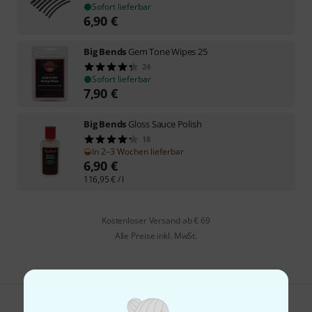
Sofort lieferbar
6,90
€
Big Bends
Gem Tone Wipes 25
24
Sofort lieferbar
7,90
€
Big Bends
Gloss Sauce Polish
18
In 2–3 Wochen lieferbar
6,90
€
116,95
€
/ l
Kostenloser Versand ab € 69
Alle Preise inkl. MwSt.