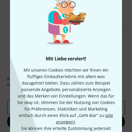
Gefällt Ihnen, was Sie sehen?
Teilen
Hilfe & Feedback
Mit Liebe serviert!
Mit unseren Cookies möchten wir Ihnen ein
Thomann Newsletter
fluffiges Einkaufserlebnis mit allem was
Abonniere den Thomann Newsletter und gewinne mit
dazugehört bieten. Dazu zählen zum Beispiel
etwas Glück einen von
50 Gutscheinen
über jeweils
50€
!
passende Angebote, personalisierte Anzeigen
Inspirierende Beiträge
Deals
Thomann Insights
und das Merken von Einstellungen. Wenn das für
Sie okay ist, stimmen Sie der Nutzung von Cookies
E-Mail-Adresse
*
für Präferenzen, Statistiken und Marketing
einfach durch einen Klick auf „Geht klar“ zu (
alle
Jetzt anmelden
anzeigen
).
Sie können Ihre erteilte Zustimmung jederzeit