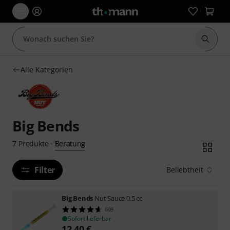
Suche 
Alle Kategorien
Big Bends
Beratung
7
Produkte
·
Filter
Beliebtheit
Big Bends
Nut Sauce 0.5 cc
609
Sofort lieferbar
12,40
€