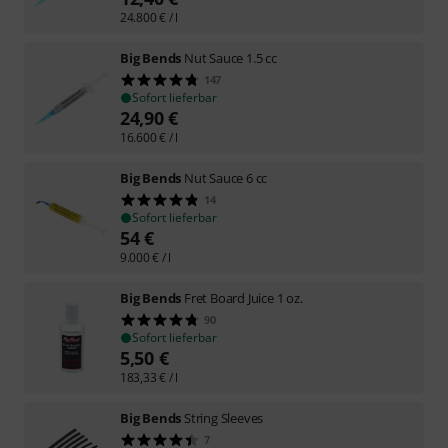
24.800
€
/ l
Big Bends
Nut Sauce 1.5 cc
147
Sofort lieferbar
24,90
€
16.600
€
/ l
Big Bends
Nut Sauce 6 cc
14
Sofort lieferbar
54
€
9.000
€
/ l
Big Bends
Fret Board Juice 1 oz.
90
Sofort lieferbar
5,50
€
183,33
€
/ l
Big Bends
String Sleeves
7