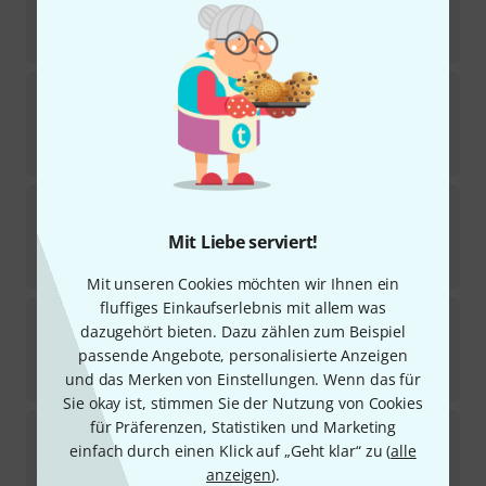
Sofort lieferbar
89
€
Viscount
Cantorum Duo Plus
9
Sofort lieferbar
2.690
€
Thomann
SP-5600
914
Mit Liebe serviert!
Sofort lieferbar
379
€
Mit unseren Cookies möchten wir Ihnen ein
fluffiges Einkaufserlebnis mit allem was
Millenium
KS-1010 Black
dazugehört bieten. Dazu zählen zum Beispiel
4174
passende Angebote, personalisierte Anzeigen
Sofort lieferbar
24,90
€
und das Merken von Einstellungen. Wenn das für
Sie okay ist, stimmen Sie der Nutzung von Cookies
für Präferenzen, Statistiken und Marketing
Clavia Nord
Electro 7 61
einfach durch einen Klick auf „Geht klar“ zu (
alle
1
Sofort lieferbar
anzeigen
).