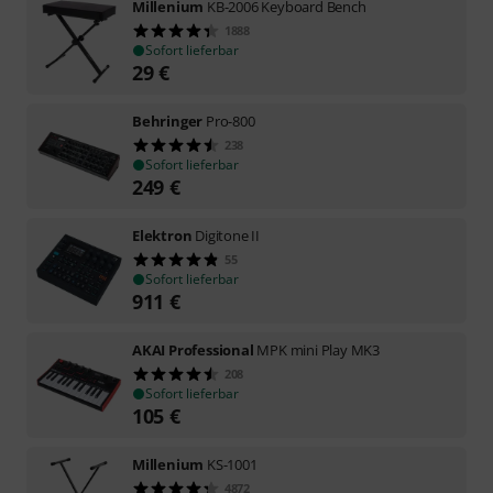
Millenium
KB-2006 Keyboard Bench
1888
Sofort lieferbar
29
€
Behringer
Pro-800
238
Sofort lieferbar
249
€
Elektron
Digitone II
55
Sofort lieferbar
911
€
AKAI Professional
MPK mini Play MK3
208
Sofort lieferbar
105
€
Millenium
KS-1001
4872