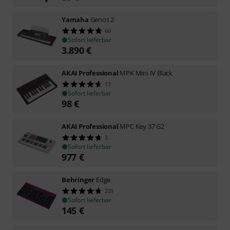
Yamaha
Genos 2
60
Sofort lieferbar
3.890
€
AKAI Professional
MPK Mini IV Black
17
Sofort lieferbar
98
€
AKAI Professional
MPC Key 37 G2
3
Sofort lieferbar
977
€
Behringer
Edge
231
Sofort lieferbar
145
€