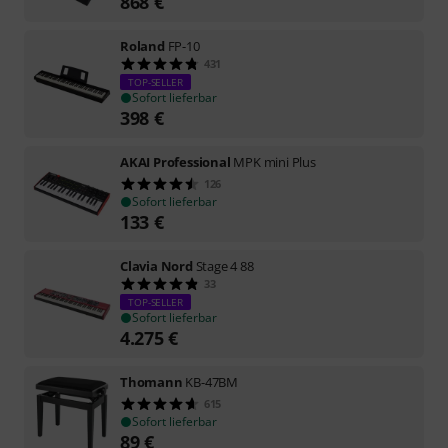
868
€
Roland
FP-10
431
TOP-SELLER
Sofort lieferbar
398
€
AKAI Professional
MPK mini Plus
126
Sofort lieferbar
133
€
Clavia Nord
Stage 4 88
33
TOP-SELLER
Sofort lieferbar
4.275
€
Thomann
KB-47BM
615
Sofort lieferbar
89
€