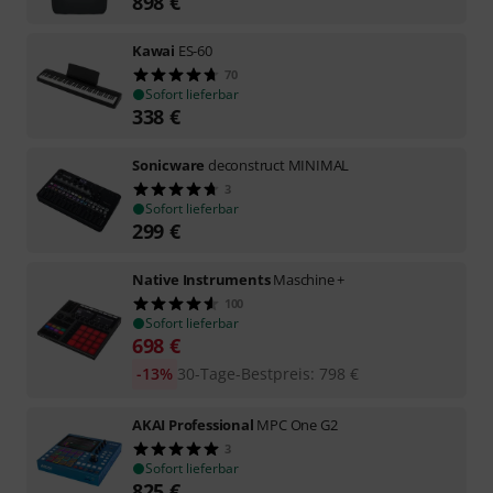
898
€
Kawai
ES-60
70
Sofort lieferbar
338
€
Sonicware
deconstruct MINIMAL
3
Sofort lieferbar
299
€
Native Instruments
Maschine +
100
Sofort lieferbar
698
€
-13%
30-Tage-Bestpreis
:
798
€
AKAI Professional
MPC One G2
3
Sofort lieferbar
825
€