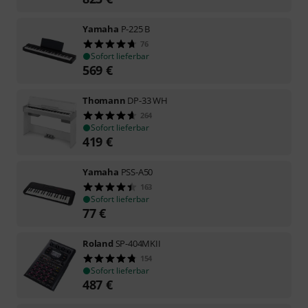
Yamaha
P-225 B
76
Sofort lieferbar
569
€
Thomann
DP-33 WH
264
Sofort lieferbar
419
€
Yamaha
PSS-A50
163
Sofort lieferbar
77
€
Roland
SP-404MKII
154
Sofort lieferbar
487
€