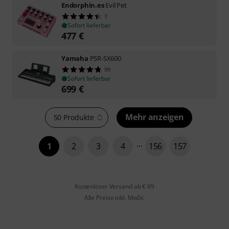
Endorphin.es
Evil Pet
7
Sofort lieferbar
477
€
Yamaha
PSR-SX600
99
Sofort lieferbar
699
€
Mehr anzeigen
50 Produkte
1
2
3
4
156
157
Kostenloser Versand ab € 69
Alle Preise inkl. MwSt.