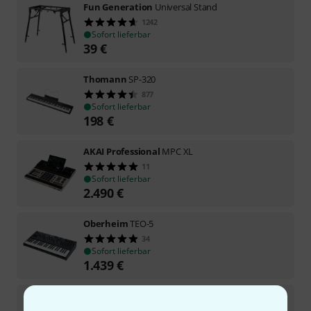
Fun Generation
Universal Stand
1242
Sofort lieferbar
39
€
Thomann
SP-320
877
Sofort lieferbar
198
€
AKAI Professional
MPC XL
11
Sofort lieferbar
2.490
€
Oberheim
TEO-5
34
Sofort lieferbar
1.439
€
Thomann
KB-47WHM
291