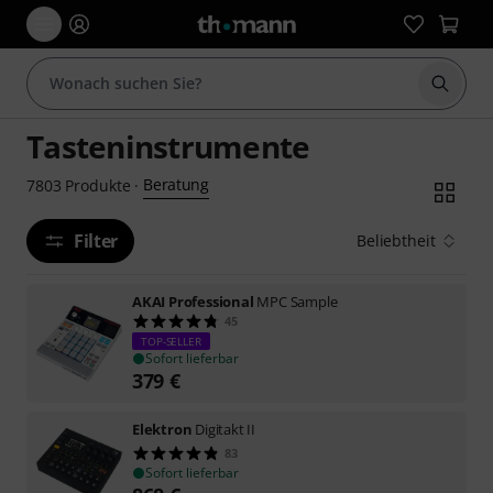
Suche 
Tasteninstrumente
Beratung
7803
Produkte
·
Filter
Beliebtheit
AKAI Professional
MPC Sample
45
TOP-SELLER
Sofort lieferbar
379
€
Elektron
Digitakt II
83
Sofort lieferbar