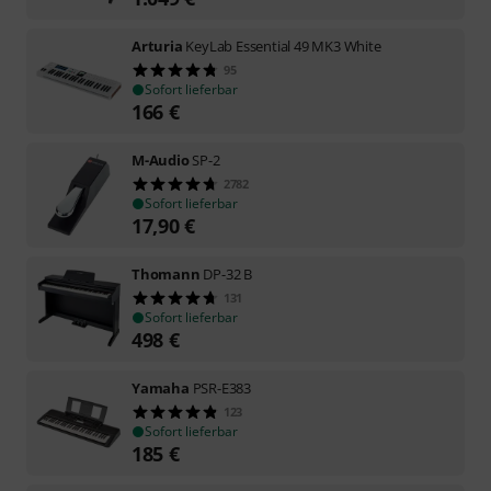
Arturia
KeyLab Essential 49 MK3 White
95
Sofort lieferbar
166
€
M-Audio
SP-2
2782
Sofort lieferbar
17,90
€
Thomann
DP-32 B
131
Sofort lieferbar
498
€
Yamaha
PSR-E383
123
Sofort lieferbar
185
€