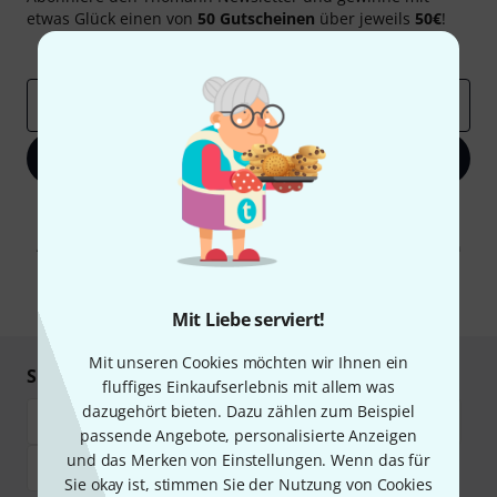
etwas Glück einen von
50 Gutscheinen
über jeweils
50€
!
Inspirierende Beiträge
Deals
Thomann Insights
E-Mail-Adresse
*
Jetzt anmelden
Mit Klick auf „Jetzt anmelden“ stimmen Sie dem Erhalt von E-Mail-
Werbung und einer Messung des E-Mail-Nutzungsverhaltens zu. Die
Abmeldung ist jederzeit möglich. Weitere Informationen finden Sie in
unseren
Datenschutzhinweisen
.
* Pflichtfeld
Mit Liebe serviert!
Mit unseren Cookies möchten wir Ihnen ein
Sicher einkaufen & bezahlen
fluffiges Einkaufserlebnis mit allem was
dazugehört bieten. Dazu zählen zum Beispiel
passende Angebote, personalisierte Anzeigen
und das Merken von Einstellungen. Wenn das für
Sie okay ist, stimmen Sie der Nutzung von Cookies