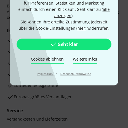
für Präferenzen, Statistiken und Marketing
Bezahlen Sie vertraulich und sicher per Vorkasse, PayPal,
einfach durch einen Klick auf „Geht klar“ zu (
alle
Amazon Pay,
Klarna Sofort bezahlen
,
Klarna Ratenzahlung
anzeigen
).
oder Kreditkarte.
Sie können Ihre erteilte Zustimmung jederzeit
über die Cookie-Einstellungen (
hier
) widerrufen.
Ihre Vorteile
3 Jahre Thomann Garantie
Geht klar
30 Tage Money-Back-Garantie
Cookies ablehnen
Weitere Infos
Reparaturservice
·
Beratung durch Fachexperten
Impressum
Datenschutzhinweise
Zufriedenheitsgarantie
Europas größtes Versandlager
Service
Versandkosten und Lieferzeiten