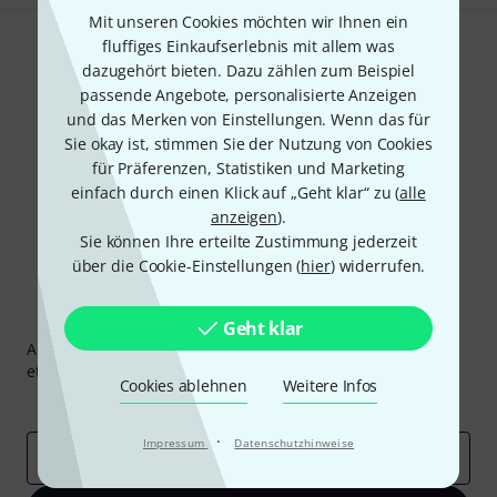
Mit unseren Cookies möchten wir Ihnen ein
fluffiges Einkaufserlebnis mit allem was
Gefällt Ihnen, was Sie sehen?
dazugehört bieten. Dazu zählen zum Beispiel
passende Angebote, personalisierte Anzeigen
Teilen
Hilfe & Feedback
und das Merken von Einstellungen. Wenn das für
Sie okay ist, stimmen Sie der Nutzung von Cookies
für Präferenzen, Statistiken und Marketing
einfach durch einen Klick auf „Geht klar“ zu (
alle
anzeigen
).
Sie können Ihre erteilte Zustimmung jederzeit
über die Cookie-Einstellungen (
hier
) widerrufen.
Thomann Newsletter
Geht klar
Abonniere den Thomann Newsletter und gewinne mit
etwas Glück einen von
50 Gutscheinen
über jeweils
50€
!
Cookies ablehnen
Weitere Infos
Inspirierende Beiträge
Deals
Thomann Insights
·
Impressum
Datenschutzhinweise
E-Mail-Adresse
*