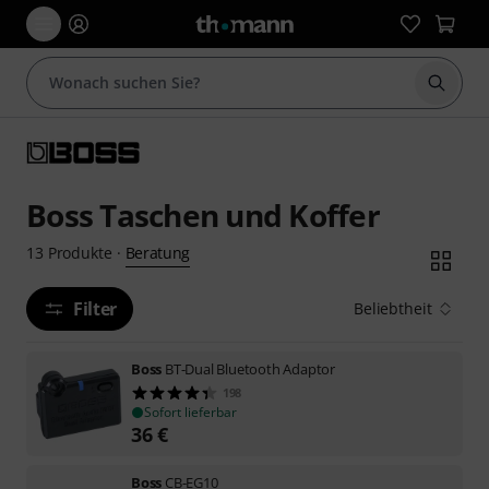
Suche 
Boss Taschen und Koffer
Beratung
13
Produkte
·
Filter
Beliebtheit
Boss
BT-Dual Bluetooth Adaptor
198
Sofort lieferbar
36
€
Boss
CB-EG10