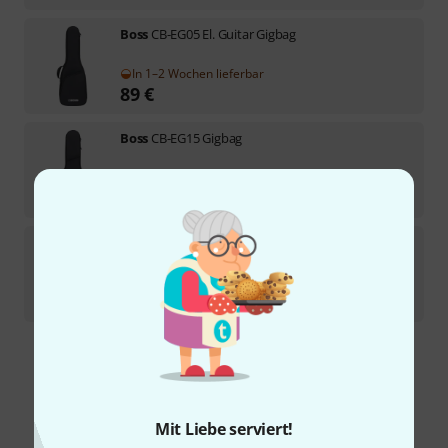
Boss
CB-EG05 El. Guitar Gigbag
In 1–2 Wochen lieferbar
89
€
Boss
CB-EG15 Gigbag
In 1–2 Wochen lieferbar
149
€
Boss
CB-AG15 Acoustic Gigbag
In 1–2 Wochen lieferbar
169
€
Kostenloser Versand ab € 69
Alle Preise inkl. MwSt.
Mit Liebe serviert!