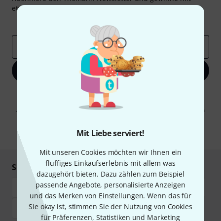
etwas Glück einen von
50 Gutscheinen
über jeweils
50€
!
Inspirierende Beiträge
Deals
Thomann Insights
E-Mail-Adresse
*
Jetzt anmelden
Mit Klick auf „Jetzt anmelden“ stimmen Sie dem Erhalt von E-Mail-
Werbung und einer Messung des E-Mail-Nutzungsverhaltens zu. Die
Abmeldung ist jederzeit möglich. Weitere Informationen finden Sie in
unseren
Datenschutzhinweisen
.
Mit Liebe serviert!
* Pflichtfeld
Mit unseren Cookies möchten wir Ihnen ein
fluffiges Einkaufserlebnis mit allem was
Sicher einkaufen & bezahlen
dazugehört bieten. Dazu zählen zum Beispiel
passende Angebote, personalisierte Anzeigen
und das Merken von Einstellungen. Wenn das für
Sie okay ist, stimmen Sie der Nutzung von Cookies
für Präferenzen, Statistiken und Marketing