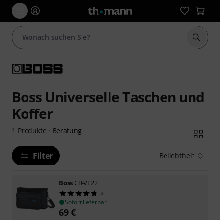
Suche 
Boss Universelle Taschen und
Koffer
Beratung
1
Produkte
·
Filter
Beliebtheit
Boss
CB-VE22
3
Sofort lieferbar
69
€