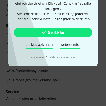
einfach durch einen Klick auf „Geht klar“ zu (
alle
Bezahlen Sie vertraulich und sicher per Vorkasse, PayPal,
anzeigen
).
Amazon Pay,
Klarna Sofort bezahlen
,
Klarna Ratenzahlung
Sie können Ihre erteilte Zustimmung jederzeit
oder Kreditkarte.
über die Cookie-Einstellungen (
hier
) widerrufen.
Ihre Vorteile
Geht klar
3 Jahre Thomann Garantie
30 Tage Money-Back-Garantie
Cookies ablehnen
Weitere Infos
Reparaturservice
·
Impressum
Datenschutzhinweise
Beratung durch Fachexperten
Zufriedenheitsgarantie
Europas größtes Versandlager
Service
Versandkosten und Lieferzeiten