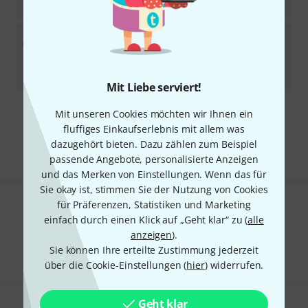
494
€
Brass Bags
Premiere German Double Leather
Lieferbar in mehreren Monaten
454
€
Mit Liebe serviert!
Mit unseren Cookies möchten wir Ihnen ein
Kostenloser Versand ab € 69
fluffiges Einkaufserlebnis mit allem was
Alle Preise inkl. MwSt.
dazugehört bieten. Dazu zählen zum Beispiel
passende Angebote, personalisierte Anzeigen
und das Merken von Einstellungen. Wenn das für
Sie okay ist, stimmen Sie der Nutzung von Cookies
für Präferenzen, Statistiken und Marketing
Gefällt Ihnen, was Sie sehen?
einfach durch einen Klick auf „Geht klar“ zu (
alle
anzeigen
).
Teilen
Hilfe & Feedback
Sie können Ihre erteilte Zustimmung jederzeit
über die Cookie-Einstellungen (
hier
) widerrufen.
Geht klar