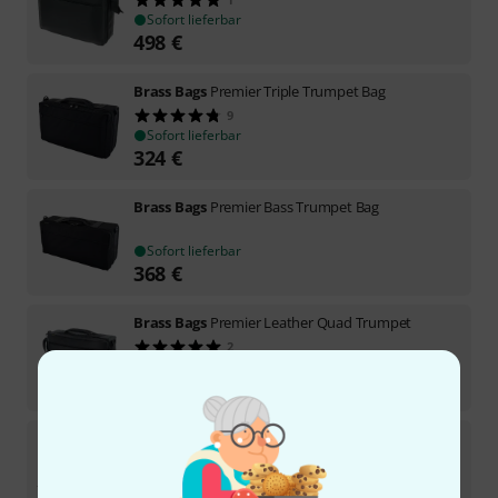
Sofort lieferbar
498
€
Brass Bags
Premier Triple Trumpet Bag
9
Sofort lieferbar
324
€
Brass Bags
Premier Bass Trumpet Bag
Sofort lieferbar
368
€
Brass Bags
Premier Leather Quad Trumpet
2
Sofort lieferbar
484
€
Brass Bags
Premier Leather Triple Trumpet
Sofort lieferbar