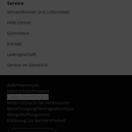
Service
Versandkosten und Lieferzeiten
Hilfe-Center
Gutscheine
Kontakt
Ladengeschäft
Service im Überblick
AGB
/
Impressum
Datenschutzhinweise
Cookie-Einstellungen
Widerrufsrecht für Verbraucher
Bestellvorgang/Vertragsabschluss
Mängelhaftungsrecht
Erklärung zur Barrierefreiheit