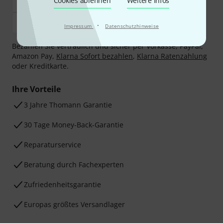
Cookies ablehnen
Weitere Infos
·
Impressum
Datenschutzhinweise
Bezahlen Sie vertraulich und sicher per Vorkasse, PayPal,
Amazon Pay,
Klarna Sofort bezahlen
,
Klarna Ratenzahlung
oder Kreditkarte.
Ihre Vorteile
3 Jahre Thomann Garantie
30 Tage Money-Back-Garantie
Reparaturservice
Beratung durch Fachexperten
Zufriedenheitsgarantie
Europas größtes Versandlager