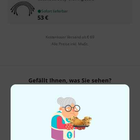
Sofort lieferbar
53
€
Kostenloser Versand ab € 69
Alle Preise inkl. MwSt.
Gefällt Ihnen, was Sie sehen?
Teilen
Hilfe & Feedback