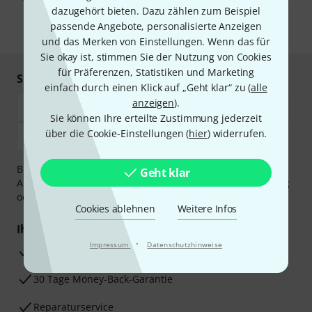
unseren
Datenschutzhinweisen
.
dazugehört bieten. Dazu zählen zum Beispiel
passende Angebote, personalisierte Anzeigen
* Pflichtfeld
und das Merken von Einstellungen. Wenn das für
Sie okay ist, stimmen Sie der Nutzung von Cookies
für Präferenzen, Statistiken und Marketing
Sicher einkaufen & bezahlen
einfach durch einen Klick auf „Geht klar“ zu (
alle
anzeigen
).
Sie können Ihre erteilte Zustimmung jederzeit
über die Cookie-Einstellungen (
hier
) widerrufen.
Bezahlen Sie vertraulich und sicher per Vorkasse, PayPal,
Geht klar
Amazon Pay,
Klarna Sofort bezahlen
,
Klarna Ratenzahlung
oder Kreditkarte.
Cookies ablehnen
Weitere Infos
Ihre Vorteile
·
Impressum
Datenschutzhinweise
3 Jahre Thomann Garantie
30 Tage Money-Back-Garantie
Reparaturservice