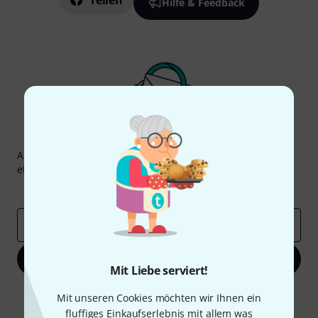
Teilen
Hilfe & Feedback
Thomann Newsletter
Abonniere den Thomann Newsletter und gewinne mit
etwas Glück einen von
50 Gutscheinen
über jeweils
50€
!
Inspirierende Beiträge
Deals
Thomann Insights
E-Mail-Adresse
*
Jetzt anmelden
Mit Liebe serviert!
Mit Klick auf „Jetzt anmelden“ stimmen Sie dem Erhalt von E-Mail-
Mit unseren Cookies möchten wir Ihnen ein
Werbung und einer Messung des E-Mail-Nutzungsverhaltens zu. Die
fluffiges Einkaufserlebnis mit allem was
Abmeldung ist jederzeit möglich. Weitere Informationen finden Sie in