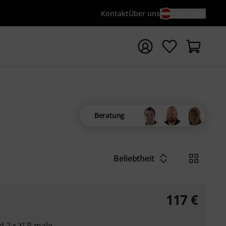
Kontakt
Über uns
DE / €
e mit Suchwort {searchTerm} starten
Beratung
Beliebtheit
117
€
d 2 x XLR male