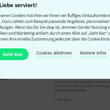
Liebe serviert!
Gefällt Ihnen, was Sie sehen?
seren Cookies möchten wir Ihnen ein fluffiges Einkaufserlebn
n. Dazu zählen zum Beispiel passende Angebote, personalisie
llungen. Wenn das für Sie okay ist, stimmen Sie der Nutzung 
Teilen
Hilfe & Feedback
tiken und Marketing einfach durch einen Klick auf „Geht klar“ z
nnen Ihre erteilte Zustimmung jederzeit über die Cookie-Einst
Cookies ablehnen
Weitere Infos
Geht klar
E-Mail-Adresse
*
 gewinne mit etwas Glück
50€
!
Mit Klick auf „Jetzt anmelden“ stimmen
Nutzungsverhaltens zu. Die Abmeldung is
Datenschutzhinweisen
.
* Pflichtfeld