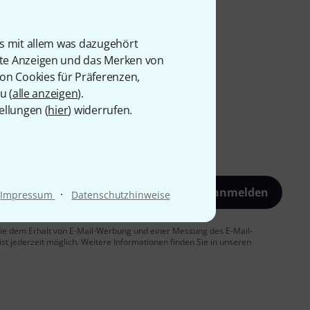
is mit allem was dazugehört
rte Anzeigen und das Merken von
von Cookies für Präferenzen,
u (
alle anzeigen
).
ellungen (
hier
) widerrufen.
Jetzt anmelden
·
Impressum
Datenschutzhinweise
 Sie dem Erhalt von E-Mail-Werbung und einer Messung des E-Mail-
t jederzeit möglich. Weitere Informationen finden Sie in unseren