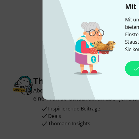
Mit 
Mit un
biete
Einste
Statis
Sie kö
Thomann Newsletter
Abonniere den Thomann Newsletter und
einen von
50 Gutscheinen
über jeweils
Inspirierende Beiträge
Deals
Thomann Insights