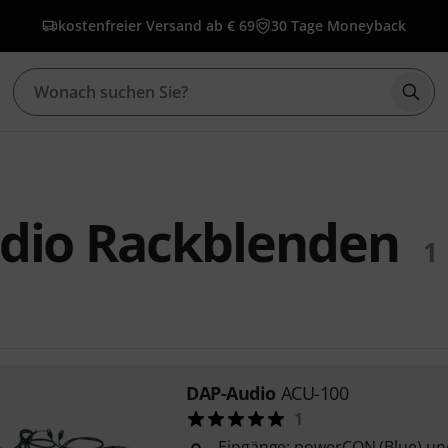
kostenfreier Versand ab € 69
30 Tage Moneyback
Such
dio Rackblenden
1
DAP-Audio
ACU-100
1
Eingänge: powerCON (Blue) un