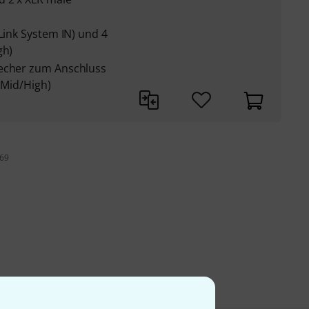
 Link System IN) und 4
gh)
recher zum Anschluss
 Mid/High)
 69