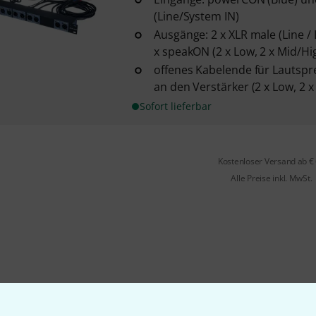
(Line/System IN)
Ausgänge: 2 x XLR male (Line /
x speakON (2 x Low, 2 x Mid/Hi
offenes Kabelende für Lautsp
an den Verstärker (2 x Low, 2 x
Sofort lieferbar
Kostenloser Versand ab €
Alle Preise inkl. MwSt.