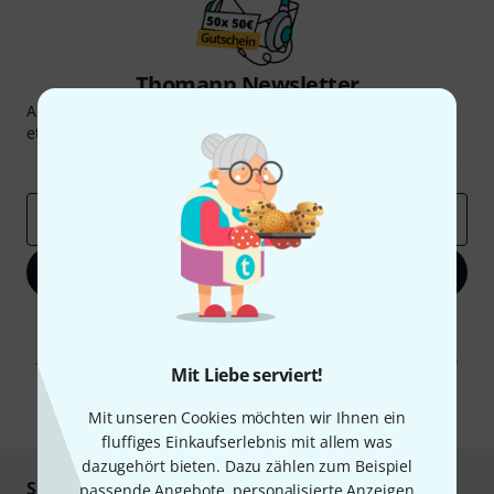
Thomann Newsletter
Abonniere den Thomann Newsletter und gewinne mit
etwas Glück einen von
50 Gutscheinen
über jeweils
50€
!
Inspirierende Beiträge
Deals
Thomann Insights
E-Mail-Adresse
*
Jetzt anmelden
Mit Klick auf „Jetzt anmelden“ stimmen Sie dem Erhalt von E-Mail-
Werbung und einer Messung des E-Mail-Nutzungsverhaltens zu. Die
Abmeldung ist jederzeit möglich. Weitere Informationen finden Sie in
Mit Liebe serviert!
unseren
Datenschutzhinweisen
.
* Pflichtfeld
Mit unseren Cookies möchten wir Ihnen ein
fluffiges Einkaufserlebnis mit allem was
dazugehört bieten. Dazu zählen zum Beispiel
Sicher einkaufen & bezahlen
passende Angebote, personalisierte Anzeigen