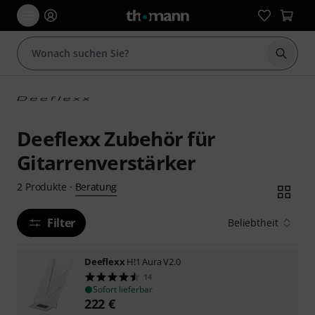
Suche 
Deeflexx Zubehör für
Gitarrenverstärker
Beratung
2
Produkte
·
Filter
Beliebtheit
Deeflexx
H!1 Aura V2.0
14
Sofort lieferbar
222
€