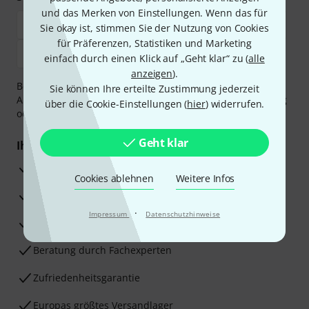
und das Merken von Einstellungen. Wenn das für
Sie okay ist, stimmen Sie der Nutzung von Cookies
für Präferenzen, Statistiken und Marketing
einfach durch einen Klick auf „Geht klar“ zu (
alle
anzeigen
).
Bezahlen Sie vertraulich und sicher per Vorkasse, PayPal,
Sie können Ihre erteilte Zustimmung jederzeit
Amazon Pay,
Klarna Sofort bezahlen
,
Klarna Ratenzahlung
über die Cookie-Einstellungen (
hier
) widerrufen.
oder Kreditkarte.
Geht klar
Ihre Vorteile
3 Jahre Thomann Garantie
Cookies ablehnen
Weitere Infos
30 Tage Money-Back-Garantie
·
Impressum
Datenschutzhinweise
Reparaturservice
Beratung durch Fachexperten
Zufriedenheitsgarantie
Europas größtes Versandlager