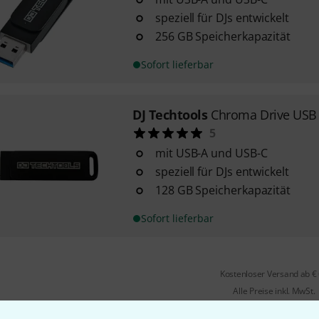
speziell für DJs entwickelt
256 GB Speicherkapazität
Sofort lieferbar
DJ Techtools
Chroma Drive USB
5
mit USB-A und USB-C
speziell für DJs entwickelt
128 GB Speicherkapazität
Sofort lieferbar
Kostenloser Versand ab €
Alle Preise inkl. MwSt.