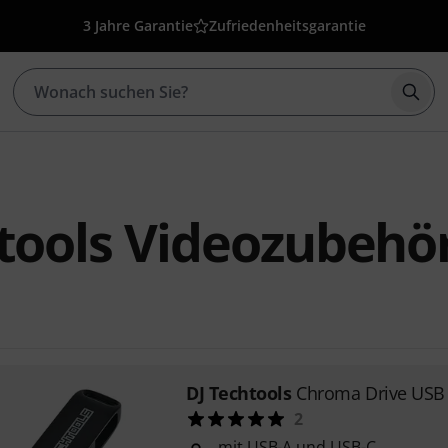
3 Jahre Garantie
Zufriedenheitsgarantie
Such
tools Videozubehö
DJ Techtools
Chroma Drive USB
2
mit USB-A und USB-C