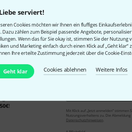
Liebe serviert!
seren Cookies möchten wir Ihnen ein fluffiges Einkaufserlebn
Gefällt Ihnen, was Sie sehen?
n. Dazu zählen zum Beispiel passende Angebote, personalisie
llungen. Wenn das für Sie okay ist, stimmen Sie der Nutzung 
Teilen
Hilfe & Feedback
tiken und Marketing einfach durch einen Klick auf „Geht klar“ z
nnen Ihre erteilte Zustimmung jederzeit über die Cookie-Einst
Cookies ablehnen
Weitere Infos
Geht klar
E-Mail-Adresse
*
 gewinne mit etwas Glück
50€
!
Mit Klick auf „Jetzt anmelden“ stimmen
Nutzungsverhaltens zu. Die Abmeldung is
Datenschutzhinweisen
.
* Pflichtfeld