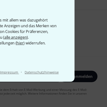
is mit allem was dazugehört
rte Anzeigen und das Merken von
von Cookies für Präferenzen,
u (
alle anzeigen
).
ellungen (
hier
) widerrufen.
·
Impressum
Datenschutzhinweise
Jetzt anmelden
 Sie dem Erhalt von E-Mail-Werbung und einer Messung des E-Mail-
t jederzeit möglich. Weitere Informationen finden Sie in unseren