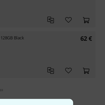
62
€
 128GB Black
 69