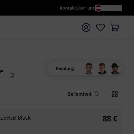
Kontakt
Über uns
DE / €
e mit Suchwort {searchTerm} starten
r
Beratung
2
Beliebtheit
88
€
 256GB Black