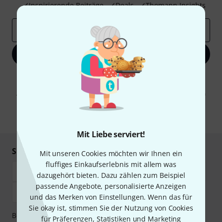
Inspirierende Beiträge
Deals
Thomann Insights
E-Mail-Adresse
*
Jetzt anmelden
Mit Klick auf „Jetzt anmelden“ stimmen Sie dem Erhalt von E-Mail-
Werbung und einer Messung des E-Mail-Nutzungsverhaltens zu. Die
Abmeldung ist jederzeit möglich. Weitere Informationen finden Sie in
unseren
Datenschutzhinweisen
.
* Pflichtfeld
Mit Liebe serviert!
Sicher einkaufen & bezahlen
Mit unseren Cookies möchten wir Ihnen ein
fluffiges Einkaufserlebnis mit allem was
dazugehört bieten. Dazu zählen zum Beispiel
passende Angebote, personalisierte Anzeigen
und das Merken von Einstellungen. Wenn das für
Sie okay ist, stimmen Sie der Nutzung von Cookies
Bezahlen Sie vertraulich und sicher per Vorkasse, PayPal,
für Präferenzen, Statistiken und Marketing