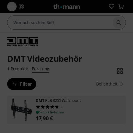
Suche 
DMT Videozubehör
Beratung
1
Produkte
·
Filter
Beliebtheit
DMT
PLB-3255 Wallmount
3
Sofort lieferbar
17,90
€