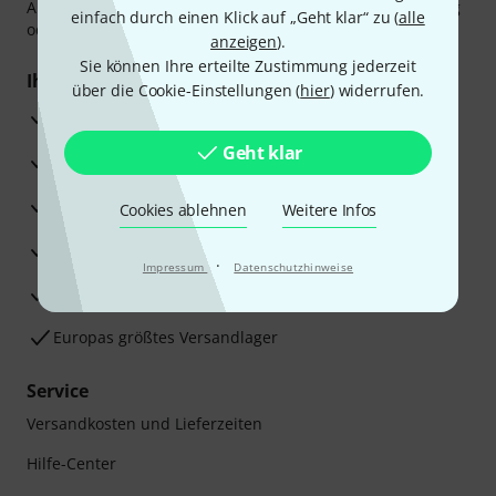
Amazon Pay,
Klarna Sofort bezahlen
,
Klarna Ratenzahlung
einfach durch einen Klick auf „Geht klar“ zu (
alle
oder Kreditkarte.
anzeigen
).
Sie können Ihre erteilte Zustimmung jederzeit
Ihre Vorteile
über die Cookie-Einstellungen (
hier
) widerrufen.
3 Jahre Thomann Garantie
Geht klar
30 Tage Money-Back-Garantie
Reparaturservice
Cookies ablehnen
Weitere Infos
Beratung durch Fachexperten
·
Impressum
Datenschutzhinweise
Zufriedenheitsgarantie
Europas größtes Versandlager
Service
Versandkosten und Lieferzeiten
Hilfe-Center