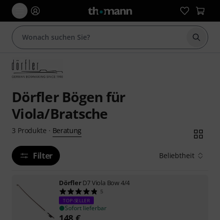
Suche 
Dörfler Bögen für
Viola/Bratsche
Beratung
3
Produkte
·
Filter
Beliebtheit
Dörfler
D7 Viola Bow 4/4
5
TOP-SELLER
Sofort lieferbar
148
€