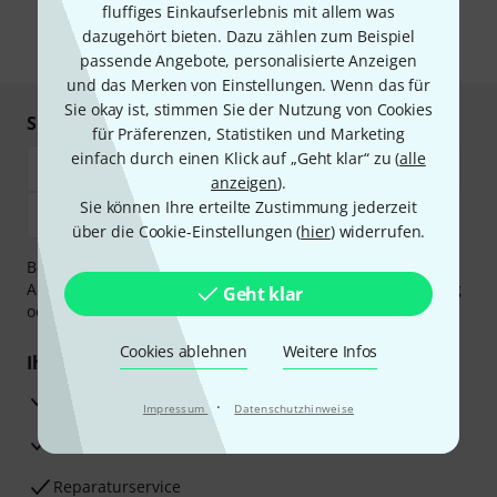
fluffiges Einkaufserlebnis mit allem was
unseren
Datenschutzhinweisen
.
dazugehört bieten. Dazu zählen zum Beispiel
* Pflichtfeld
passende Angebote, personalisierte Anzeigen
und das Merken von Einstellungen. Wenn das für
Sie okay ist, stimmen Sie der Nutzung von Cookies
Sicher einkaufen & bezahlen
für Präferenzen, Statistiken und Marketing
einfach durch einen Klick auf „Geht klar“ zu (
alle
anzeigen
).
Sie können Ihre erteilte Zustimmung jederzeit
über die Cookie-Einstellungen (
hier
) widerrufen.
Bezahlen Sie vertraulich und sicher per Vorkasse, PayPal,
Amazon Pay,
Klarna Sofort bezahlen
,
Klarna Ratenzahlung
Geht klar
oder Kreditkarte.
Cookies ablehnen
Weitere Infos
Ihre Vorteile
3 Jahre Thomann Garantie
·
Impressum
Datenschutzhinweise
30 Tage Money-Back-Garantie
Reparaturservice