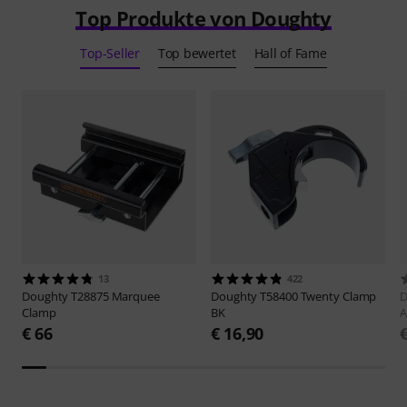
Top Produkte von Doughty
Top-Seller
Top bewertet
Hall of Fame
13
422
Doughty
T28875 Marquee
Doughty
T58400 Twenty Clamp
D
Clamp
BK
A
€ 66
€ 16,90