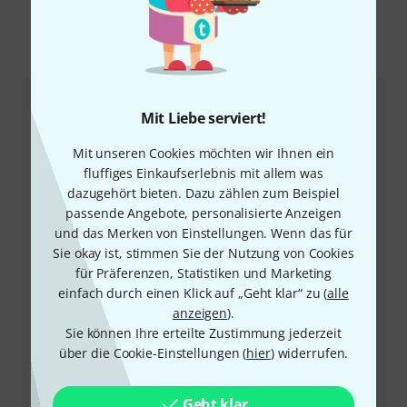
So erreichen Sie uns
Kundenservice
Mit Liebe serviert!
Mit unseren Cookies möchten wir Ihnen ein
fluffiges Einkaufserlebnis mit allem was
dazugehört bieten. Dazu zählen zum Beispiel
passende Angebote, personalisierte Anzeigen
und das Merken von Einstellungen. Wenn das für
Sie okay ist, stimmen Sie der Nutzung von Cookies
für Präferenzen, Statistiken und Marketing
einfach durch einen Klick auf „Geht klar“ zu (
alle
+43-13850157
anzeigen
).
Sie können Ihre erteilte Zustimmung jederzeit
Unser Thomann Team Kundenservice steht Ihnen bei
über die Cookie-Einstellungen (
hier
) widerrufen.
allen Fragen und Problemen nach dem Kauf zur Seite.
Geht klar