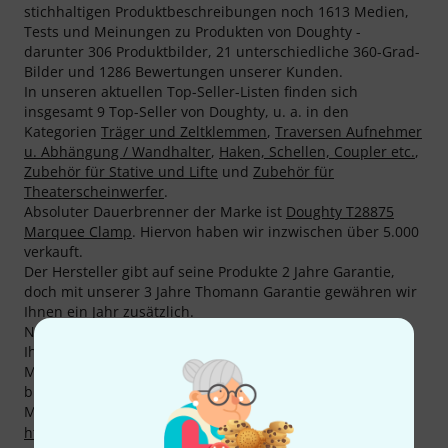
stichhaltigen Produktbeschreibungen noch 1613 Medien,
Tests und Meinungen zu Produkten von Doughty -
darunter 306 Produktbilder, 21 unterschiedliche 360-Grad-
Bilder und 1286 Bewertungen unserer Kunden.
In unseren aktuellen Top-Seller-Listen finden sich
insgesamt 9 Top-Seller von Doughty, u. a. in den
Kategorien
Träger und Zeltklemmen
,
Traversen Aufnehmer
u. Abhängung / Wandhalter
,
Haken, Schellen, Coupler etc.
,
Zubehör für Stative und Lifte
und
Zubehör für
Theaterscheinwerfer
.
Absoluter Dauerbrenner der Marke ist
Doughty T28875
Marquee Clamp
. Hiervon haben wir inzwischen über 5.000
verkauft.
Der Hersteller gibt auf seine Produkte 2 Jahre Garantie,
doch mit unserer 3 Jahre Thomann Garantie gewähren wir
Ihnen ein Jahr zusätzlich.
Neben unserer 3 Jahre Thomann Garantie gewähren wir
Ihnen auch auf Produkte von Doughty unsere 30-tägige
Money-Back-Garantie. Unsere kompetenten Fachleute
bieten Ihnen zudem weiteren Service vor Ort.
Mehr Informationen zum Hersteller finden Sie auf
http://www.doughty-engineering.co.uk