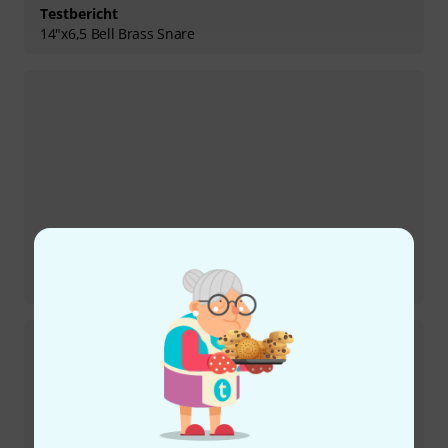
Testbericht
14"x6,5 Bell Brass Snare
Testbericht
Series 4 2up 2down Set SGF