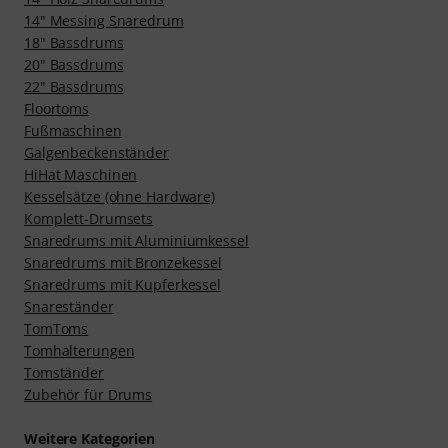
14" Messing Snaredrum
18" Bassdrums
20" Bassdrums
22" Bassdrums
Floortoms
Fußmaschinen
Galgenbeckenständer
HiHat Maschinen
Kesselsätze (ohne Hardware)
Komplett-Drumsets
Snaredrums mit Aluminiumkessel
Snaredrums mit Bronzekessel
Snaredrums mit Kupferkessel
Snareständer
TomToms
Tomhalterungen
Tomständer
Zubehör für Drums
Weitere Kategorien