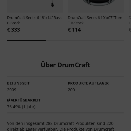
DrumCraft
Series 6 18"x14" Bass
DrumCraft
Series 6 10"x07" Tom
D
B-Stock
T B-Stock
T
€ 333
€ 114
Über DrumCraft
BEI UNS SEIT
PRODUKTE AUF LAGER
2009
200+
Ø VERFÜGBARKEIT
76.49% (1 Jahr)
Von den insgesamt 288 Drumcraft-Produkten sind 220
direkt ab Lager verfügbar. Die Produkte von Drumcraft