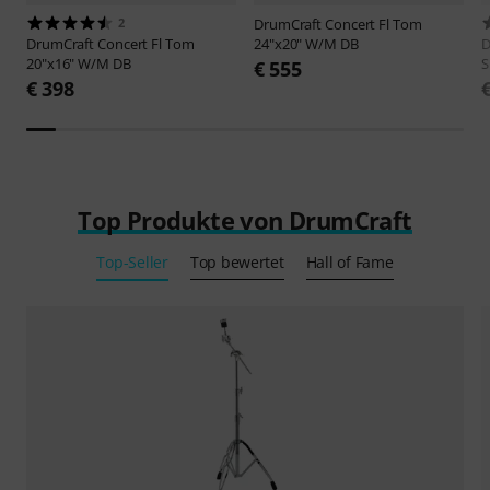
2
DrumCraft
Concert Fl Tom
DrumCraft
Concert Fl Tom
24"x20" W/M DB
D
20"x16" W/M DB
€ 555
€ 398
Top Produkte von DrumCraft
Top-Seller
Top bewertet
Hall of Fame