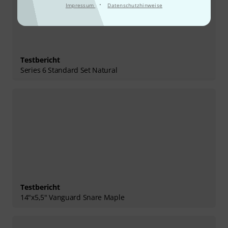
·
Impressum
Datenschutzhinweise
Testbericht
Series 6 Standard Set Natural
Testbericht
14"x5,5" Vanguard Snare Maple