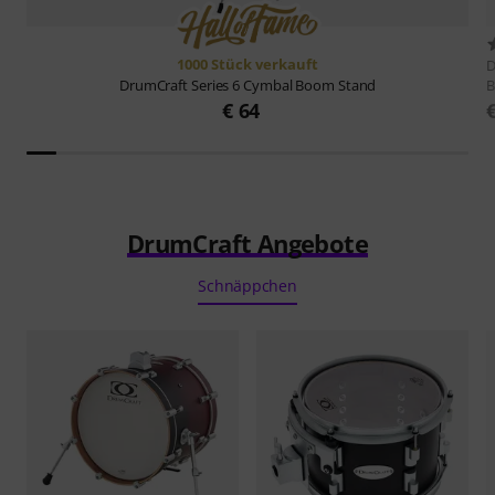
1000 Stück verkauft
D
B
DrumCraft
Series 6 Cymbal Boom Stand
€ 64
DrumCraft Angebote
Schnäppchen