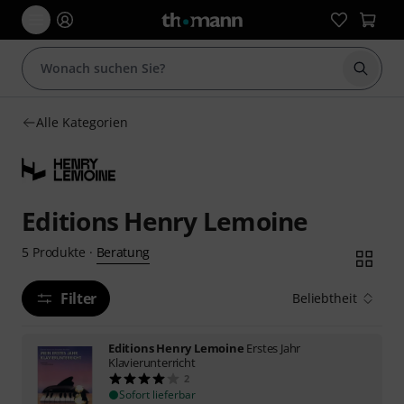
Suche 
Alle Kategorien
Editions Henry Lemoine
Beratung
5
Produkte
·
Filter
Beliebtheit
Editions Henry Lemoine
Erstes Jahr
Klavierunterricht
2
Sofort lieferbar