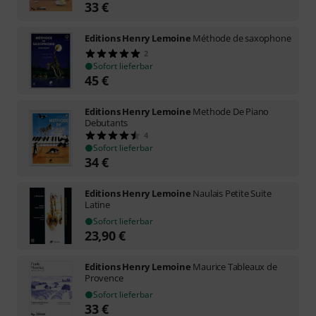
33
€
Editions Henry Lemoine
Méthode de saxophone
2
Sofort lieferbar
45
€
Editions Henry Lemoine
Methode De Piano
Debutants
4
Sofort lieferbar
34
€
Editions Henry Lemoine
Naulais Petite Suite
Latine
Sofort lieferbar
23,90
€
Editions Henry Lemoine
Maurice Tableaux de
Provence
Sofort lieferbar
33
€