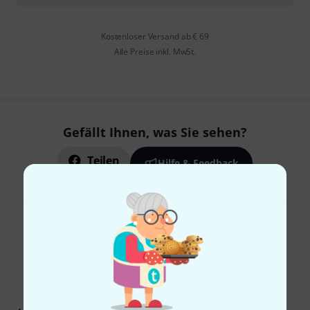
Kostenloser Versand ab € 69
Alle Preise inkl. MwSt.
Gefällt Ihnen, was Sie sehen?
Teilen
Hilfe & Feedback
Thomann Newsletter