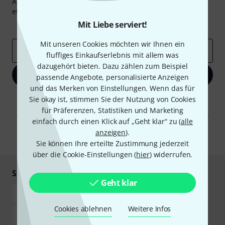
Abonniere den Thomann Newsletter und gewinne mit
etwas Glück einen von
50 Gutscheinen
über jeweils
50€
!
Mit Liebe serviert!
Inspirierende Beiträge
Deals
Thomann Insights
Mit unseren Cookies möchten wir Ihnen ein
E-Mail-Adresse
*
fluffiges Einkaufserlebnis mit allem was
dazugehört bieten. Dazu zählen zum Beispiel
Jetzt anmelden
passende Angebote, personalisierte Anzeigen
und das Merken von Einstellungen. Wenn das für
Mit Klick auf „Jetzt anmelden“ stimmen Sie dem Erhalt von E-Mail-
Sie okay ist, stimmen Sie der Nutzung von Cookies
Werbung und einer Messung des E-Mail-Nutzungsverhaltens zu. Die
für Präferenzen, Statistiken und Marketing
Abmeldung ist jederzeit möglich. Weitere Informationen finden Sie in
einfach durch einen Klick auf „Geht klar“ zu (
alle
unseren
Datenschutzhinweisen
.
anzeigen
).
* Pflichtfeld
Sie können Ihre erteilte Zustimmung jederzeit
über die Cookie-Einstellungen (
hier
) widerrufen.
Sicher einkaufen & bezahlen
Geht klar
Cookies ablehnen
Weitere Infos