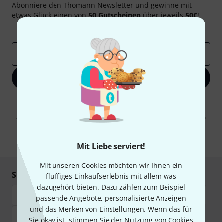
Abonniere den Thomann Newsletter und gewinne mit
etwas Glück einen von
50 Gutscheinen
über jeweils
50€
!
Inspirierende Beiträge
Deals
Thomann Insights
E-Mail-Adresse
*
Jetzt anmelden
Mit Klick auf „Jetzt anmelden“ stimmen Sie dem Erhalt von E-Mail-
Werbung und einer Messung des E-Mail-Nutzungsverhaltens zu. Die
Abmeldung ist jederzeit möglich. Weitere Informationen finden Sie in
unseren
Datenschutzhinweisen
.
* Pflichtfeld
Mit Liebe serviert!
Mit unseren Cookies möchten wir Ihnen ein
Sicher einkaufen & bezahlen
fluffiges Einkaufserlebnis mit allem was
dazugehört bieten. Dazu zählen zum Beispiel
passende Angebote, personalisierte Anzeigen
und das Merken von Einstellungen. Wenn das für
Sie okay ist, stimmen Sie der Nutzung von Cookies