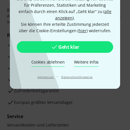
für Präferenzen, Statistiken und Marketing
Bezahlen Sie vertraulich und sicher per Vorkasse, PayPal,
einfach durch einen Klick auf „Geht klar“ zu (
alle
Amazon Pay,
Klarna Sofort bezahlen
,
Klarna Ratenzahlung
anzeigen
).
oder Kreditkarte.
Sie können Ihre erteilte Zustimmung jederzeit
über die Cookie-Einstellungen (
hier
) widerrufen.
Ihre Vorteile
3 Jahre Thomann Garantie
Geht klar
30 Tage Money-Back-Garantie
Cookies ablehnen
Weitere Infos
Reparaturservice
·
Impressum
Datenschutzhinweise
Beratung durch Fachexperten
Zufriedenheitsgarantie
Europas größtes Versandlager
Service
Versandkosten und Lieferzeiten