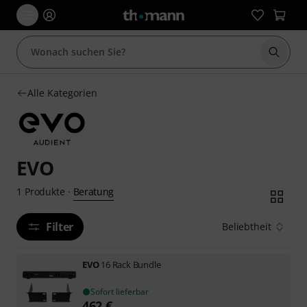
Suche 
Alle Kategorien
EVO
Beratung
1
Produkte
·
Filter
Beliebtheit
EVO
16 Rack Bundle
Sofort lieferbar
462
€