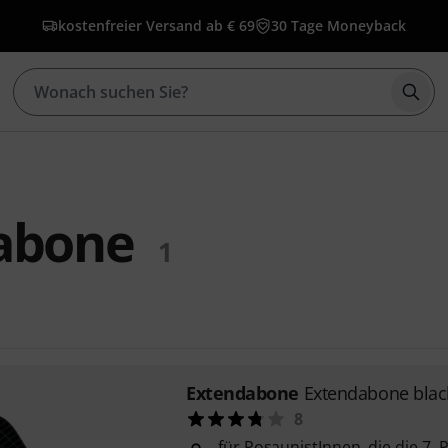
kostenfreier Versand ab € 69
30 Tage Moneyback
Such
abone
1
Extendabone
Extendabone blac
8
für PosaunistInnen, die die 7.