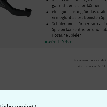
gar nicht erreichen können
eine gute Lösung für das ural
ermöglicht selbst kleinsten Spie
SchülerInnen können sich auf d
Spielen konzentrieren und h
Posaune Spielen
Sofort lieferbar
Kostenloser Versand ab €
Alle Preise inkl. MwSt.
Liebe serviert!