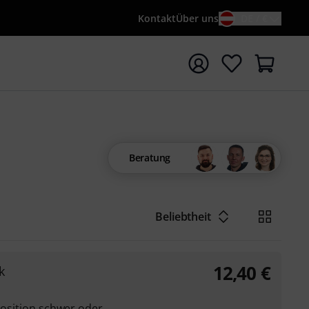
Kontakt
Über uns
DE / €
e mit Suchwort {searchTerm} starten
Beratung
Beliebtheit
12,40
€
k
 Position schwer oder