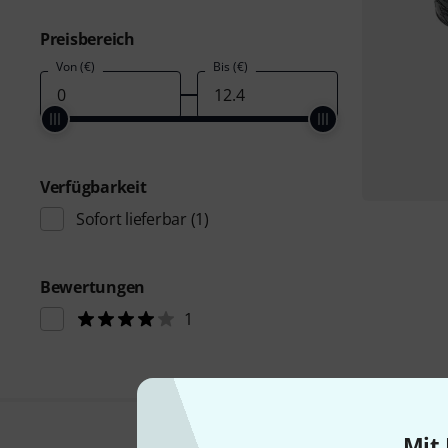
Preisbereich
Von (€)
Bis (€)
Verfügbarkeit
Sofort lieferbar
(1)
Bewertungen
1
Mit 