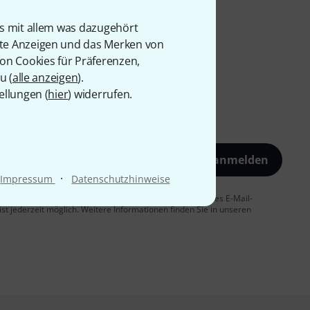
is mit allem was dazugehört
rte Anzeigen und das Merken von
von Cookies für Präferenzen,
u (
alle anzeigen
).
ellungen (
hier
) widerrufen.
Jetzt anmelden
·
Impressum
Datenschutzhinweise
 Sie dem Erhalt von E-Mail-Werbung und einer Messung des E-Mail-
t jederzeit möglich. Weitere Informationen finden Sie in unseren