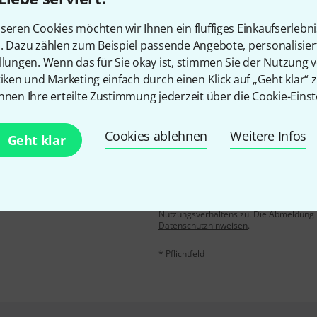
Gefällt Ihnen, was Sie sehen?
seren Cookies möchten wir Ihnen ein fluffiges Einkaufserlebn
n. Dazu zählen zum Beispiel passende Angebote, personalisie
Teilen
Hilfe & Feedback
llungen. Wenn das für Sie okay ist, stimmen Sie der Nutzung 
tiken und Marketing einfach durch einen Klick auf „Geht klar“ z
nnen Ihre erteilte Zustimmung jederzeit über die Cookie-Einst
Cookies ablehnen
Weitere Infos
Geht klar
E-Mail-Adresse
*
 gewinne mit etwas Glück
50€
!
Mit Klick auf „Jetzt anmelden“ stimmen
Nutzungsverhaltens zu. Die Abmeldung is
Datenschutzhinweisen
.
* Pflichtfeld