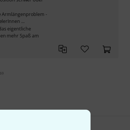
te Armlängenproblem -
lerInnen ...
as eigentliche
aben mehr Spaß am
 69