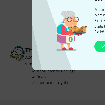
Mit un
biete
Einste
Statis
Sie kö
Thomann Newsletter
Abonniere den Thomann Newsletter und
einen von
50 Gutscheinen
über jeweils
Inspirierende Beiträge
Deals
Thomann Insights